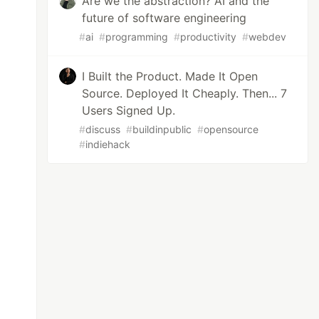
Are we the abstraction? AI and the
future of software engineering
#
ai
#
programming
#
productivity
#
webdev
I Built the Product. Made It Open
Source. Deployed It Cheaply. Then... 7
Users Signed Up.
#
discuss
#
buildinpublic
#
opensource
#
indiehack