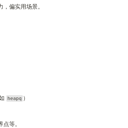
力，偏实用场景。
（如
）
heapq
界点等。