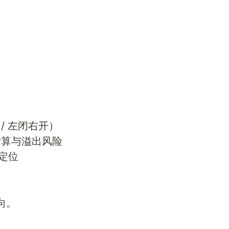
/ 左闭右开）
计算与溢出风险
定位
向。