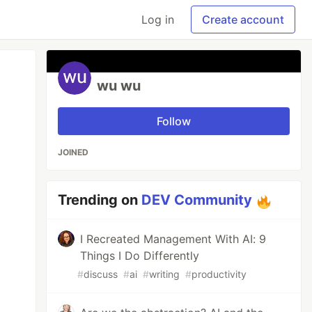
Log in
Create account
wu wu
Follow
JOINED
Trending on
DEV Community
I Recreated Management With AI: 9
Things I Do Differently
#
discuss
#
ai
#
writing
#
productivity