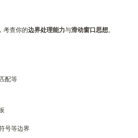
型，考查你的
边界处理能力
与
滑动窗口思想
。
匹配等
板
符号等边界