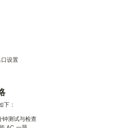
归出口设置
略
排如下：
 分钟测试与检查
 AC 一题