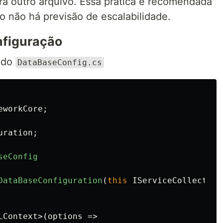
ra outro arquivo. Essa prática é recomendada
o não há previsão de escalabilidade.
nfiguração
ado
DataBaseConfig.cs
eworkCore
;
uration
;
seConfig
DataBaseConfiguration
(
this
IServiceCollection
LContext
>(
options
=>