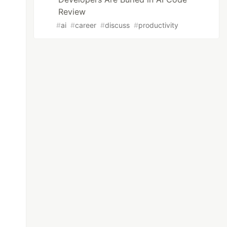
Review
#
ai
#
career
#
discuss
#
productivity
tions
)
ionsBuilder)
"ServerConnection"));