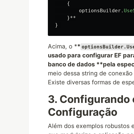
{
optionsBuilder
.
Use
}**
}
Acima, o *
*
optionsBuilder.Us
usado para configurar EF pa
banco de dados **pela espec
meio dessa string de conexã
Existe diversas formas de espe
3. Configurando
Configuração
Além dos exemplos robustos e