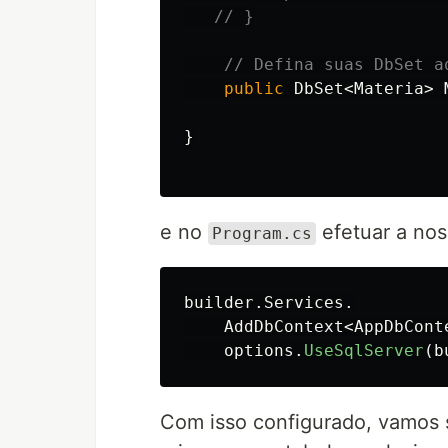
// }
// Defina suas DbSet a
public
DbSet
<
Materia
>
}
e no
efetuar a no
Program.cs
builder
.
Services
.
AddDbContext
<
AppDbCont
options
.
UseSqlServer
(
b
Com isso configurado, vamos 