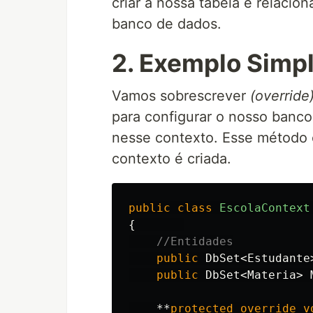
criar a nossa tabela e relacio
banco de dados.
2. Exemplo Simp
Vamos sobrescrever
(override
para configurar o nosso banc
nesse contexto. Esse método 
contexto é criada.
public
class
EscolaContext
{
//Entidades
public
DbSet
<
Estudante
public
DbSet
<
Materia
>
**
protected
override
v