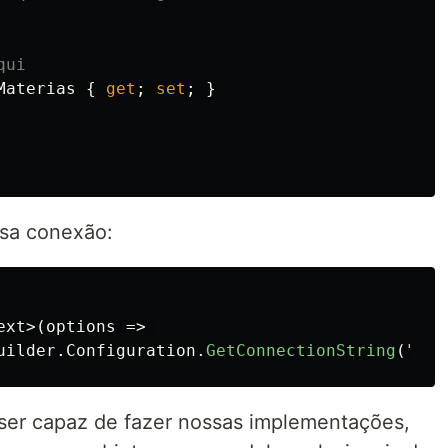
qui
Materias
{
get
;
set
;
}
ssa conexão:
ext
>(
options
=>
uilder
.
Configuration
.
GetConnectionString
(
"Ser
ser capaz de fazer nossas implementações,