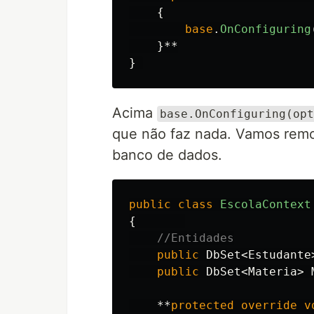
{
base
.
OnConfiguring
}**
}
Acima
base.OnConfiguring(opt
que não faz nada. Vamos remov
banco de dados.
public
class
EscolaContext
{
//Entidades
public
DbSet
<
Estudante
public
DbSet
<
Materia
>
**
protected
override
v