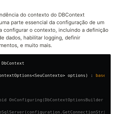
ndência do contexto do DBContext
uma parte essencial da configuração de um
 configurar o contexto, incluindo a definição
 dados, habilitar logging, definir
mentos, e muito mais.
DbContext
ontextOptions
<
SeuContexto
>
options
)
:
base
(
op
oid OnConfiguring(DbContextOptionsBuilder opt
eSqlServer(configuration.GetConnectionString(