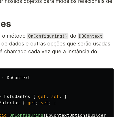
nar nossos objetos para modelos relacionais de
les
)
o método
do
OnConfiguring()
DBContext
o de dados e outras opções que serão usadas
é chamado cada vez que a instância do
:
DbContext
>
Estudantes
{
get
;
set
;
}
Materias
{
get
;
set
;
}
oid
OnConfiguring
(
DbContextOptionsBuilder
opt