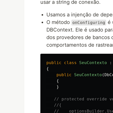
usar a string de conexão.
Usamos a injenção de depe
O método
é 
onConfiguring
DBContext. Ele é usado para
dos provedores de bancos de
comportamentos de rastrea
public
class
SeuContexto
:
{
public
SeuContexto
(
DbC
{
}
// protected override v
//{
//    optionsBuilder.Us