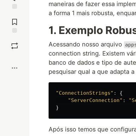
maneiras de fazer essa implem
a forma 1 mais robusta, enqua
Jump to
Comments
1. Exemplo Robu
Save
Acessando nosso arquivo
app
connection string. Existem vár
Boost
banco de dados e tipo de aute
pesquisar qual a que adapta a
"ConnectionStrings"
:
{
"ServerConnection"
:
"S
}
Após isso temos que configur