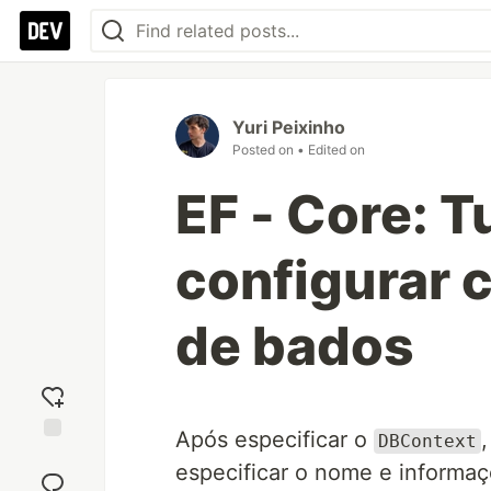
Yuri Peixinho
Posted on
• Edited on
EF - Core: 
configurar 
de bados
Após especificar o
DBContext
Add
especificar o nome e informaç
reaction