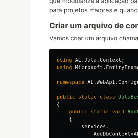
que modulariza a aplicação pa
para projetos maiores e quand
Criar um arquivo de co
Vamos criar um arquivo cham
using
AL.Data.Context
;
using
Microsoft.EntityFram
namespace
AL.WebApi.Config
public
static
class
DataBa
{
public
static
void
Add
{
services
.
AddDbContext
<
A