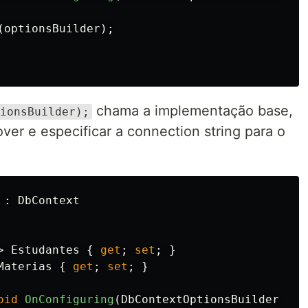
(
optionsBuilder
);
chama a implementação base,
ionsBuilder);
er e especificar a connection string para o
:
DbContext
>
Estudantes
{
get
;
set
;
}
Materias
{
get
;
set
;
}
oid
OnConfiguring
(
DbContextOptionsBuilder
opt