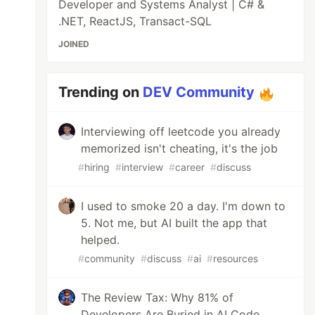
Developer and Systems Analyst | C# &
.NET, ReactJS, Transact-SQL
JOINED
Trending on
DEV Community
Interviewing off leetcode you already
memorized isn't cheating, it's the job
#
hiring
#
interview
#
career
#
discuss
I used to smoke 20 a day. I'm down to
5. Not me, but AI built the app that
_DE_DADOS;User Id=USUARIO;Password=SENHA;"
helped.
#
community
#
discuss
#
ai
#
resources
The Review Tax: Why 81% of
Developers Are Buried in AI Code