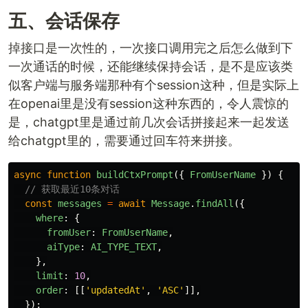
五、会话保存
掉接口是一次性的，一次接口调用完之后怎么做到下
一次通话的时候，还能继续保持会话，是不是应该类
似客户端与服务端那种有个session这种，但是实际上
在openai里是没有session这种东西的，令人震惊的
是，chatgpt里是通过前几次会话拼接起来一起发送
给chatgpt里的，需要通过回车符来拼接。
async
function
buildCtxPrompt
({
FromUserName
})
{
// 获取最近10条对话
const
messages
=
await
Message
.
findAll
({
where
:
{
fromUser
:
FromUserName
,
aiType
:
AI_TYPE_TEXT
,
},
limit
:
10
,
order
:
[[
'
updatedAt
'
,
'
ASC
'
]],
});