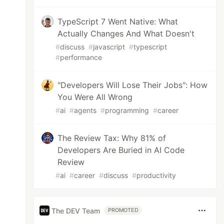
TypeScript 7 Went Native: What
Actually Changes And What Doesn't
#
discuss
#
javascript
#
typescript
#
performance
"Developers Will Lose Their Jobs": How
You Were All Wrong
#
ai
#
agents
#
programming
#
career
The Review Tax: Why 81% of
Developers Are Buried in AI Code
Review
#
ai
#
career
#
discuss
#
productivity
The DEV Team
PROMOTED