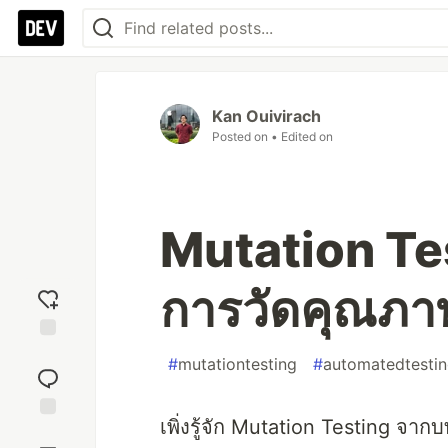
Kan Ouivirach
Posted on
• Edited on
Mutation Tes
การวัดคุณภ
Add
#
mutationtesting
#
automatedtesti
reaction
เพิ่งรู้จัก Mutation Testing จา
Jump to