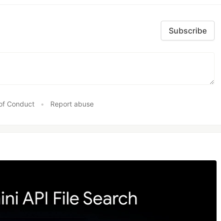
Subscribe
of Conduct
•
Report abuse