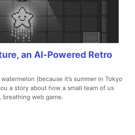
ture, an AI-Powered Retro
ld watermelon (because it’s summer in Tokyo
l you a story about how a small team of us
ng, breathing web game.