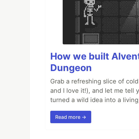
How we built AIven
Dungeon
Grab a refreshing slice of co
and I love it!), and let me tel
turned a wild idea into a livi
Read more →