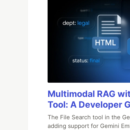
Multimodal RAG wit
Tool: A Developer 
The File Search tool in the G
adding support for Gemini Em