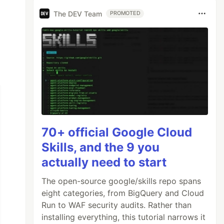
The DEV Team
PROMOTED
70+ official Google Cloud
Skills, and the 9 you
actually need to start
The open-source google/skills repo spans
eight categories, from BigQuery and Cloud
Run to WAF security audits. Rather than
installing everything, this tutorial narrows it