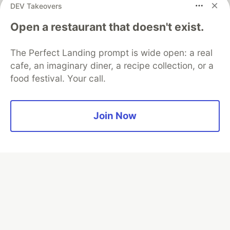
DEV Takeovers
Google AI is the official AI Model
Open a restaurant that doesn't exist.
and Platform Partner of DEV
The Perfect Landing prompt is wide open: a real
cafe, an imaginary diner, a recipe collection, or a
food festival. Your call.
Neon is the official database
partner of DEV
Join Now
Algolia is the official search partner
of DEV
DEV Community
— A space to discuss and keep up software
development and manage your software career
Home
DEV Challenges
DEV++
Videos