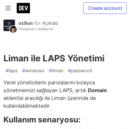
Create account
oz9un
for
Açıklab
Posted on
• Edited on
Liman ile LAPS Yönetimi
#
laps
#
windows
#
liman
#
password
Yerel yöneticilerin parolalarını kolayca
yönetmemizi sağlayan LAPS, artık
Domain
eklentisi aracılığı ile Liman üzerinde de
kullanılabilmektedir.
Kullanım senaryosu: