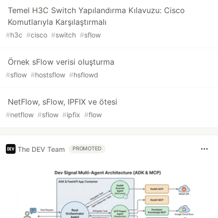
Temel H3C Switch Yapılandırma Kılavuzu: Cisco
Komutlarıyla Karşılaştırmalı
#
h3c
#
cisco
#
switch
#
sflow
Örnek sFlow verisi oluşturma
#
sflow
#
hostsflow
#
hsflowd
NetFlow, sFlow, IPFIX ve ötesi
#
netflow
#
sflow
#
ipfix
#
flow
The DEV Team
PROMOTED