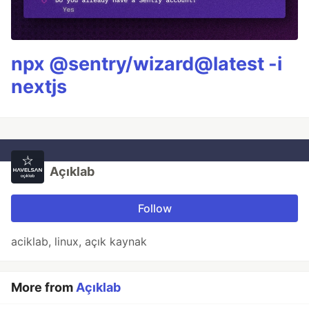
npx @sentry/wizard@latest -i
nextjs
Açıklab
Follow
aciklab, linux, açık kaynak
More from
Açıklab