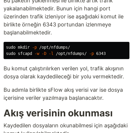
Bu paketin yüklenmesi ile birlikte artık trafik
yakalanabilmektedir. Bunun için hangi port
üzerinden trafik izleniyor ise aşağıdaki komut ile
birlikte örneğin 6343 portundan izlenmeye
başlanabilmektedir.
sudo mkdir
-p
sudo 
sfcapd 
-w
-D
-l
 /opt/nfdumps/ 
-p
Bu komut çalıştırılırken verilen yol, trafik akışının
dosya olarak kaydedileceği bir yolu vermektedir.
Bu adımla birlikte sFlow akış verisi var ise dosya
içerisine veriler yazılmaya başlanacaktır.
Akış verisinin okunması
Kaydedilen dosyaların okunabilmesi için aşağıdaki