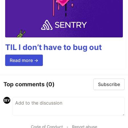
TIL I don’t have to bug out
Read more →
Top comments
(0)
Subscribe
Code of Conduct
•
Report abuse