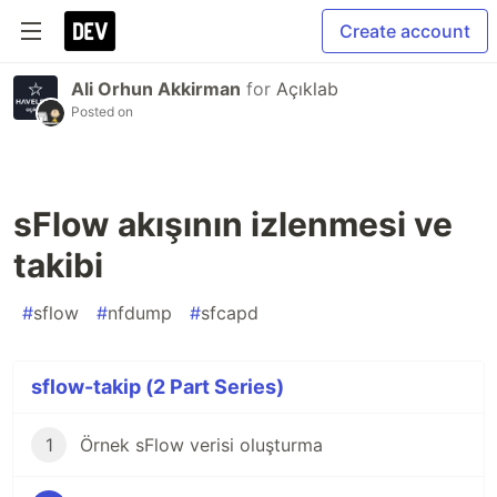
Create account
Ali Orhun Akkirman
for
Açıklab
Posted on
sFlow akışının izlenmesi ve
takibi
#
sflow
#
nfdump
#
sfcapd
sflow-takip (2 Part Series)
1
Örnek sFlow verisi oluşturma