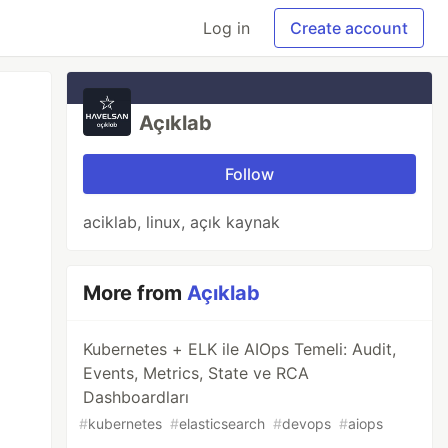
Log in
Create account
Açıklab
Follow
aciklab, linux, açık kaynak
More from
Açıklab
Kubernetes + ELK ile AIOps Temeli: Audit,
Events, Metrics, State ve RCA
Dashboardları
#
kubernetes
#
elasticsearch
#
devops
#
aiops