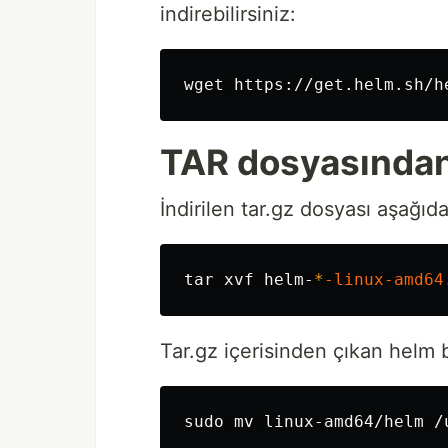
indirebilirsiniz:
TAR dosyasında
İndirilen tar.gz dosyası aşağıda
tar 
xvf helm-
*
-linux-amd64
Tar.gz içerisinden çıkan helm b
sudo mv 