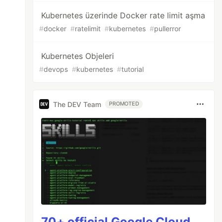
Kubernetes üzerinde Docker rate limit aşma
#
docker
#
ratelimit
#
kubernetes
#
pullerror
Kubernetes Objeleri
#
devops
#
kubernetes
#
tutorial
The DEV Team
PROMOTED
70+ official Google Cloud