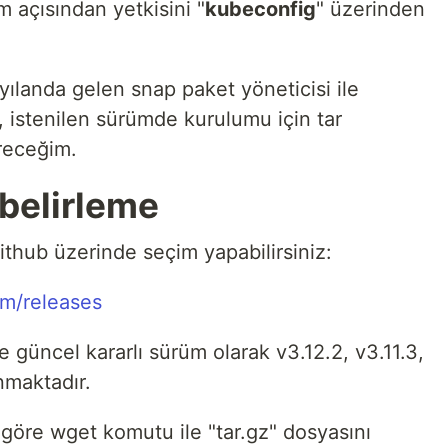
m açısından yetkisini "
kubeconfig
" üzerinden
ılanda gelen snap paket yöneticisi ile
istenilen sürümde kurulumu için tar
receğim.
belirleme
ithub üzerinde seçim yapabilirsiniz:
lm/releases
te güncel kararlı sürüm olarak v3.12.2, v3.11.3,
nmaktadır.
göre wget komutu ile "tar.gz" dosyasını