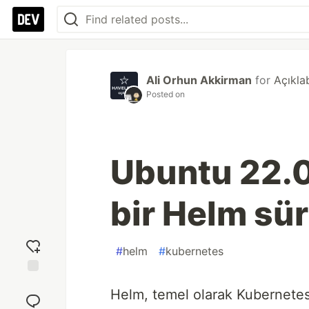
Ali Orhun Akkirman
for
Açıkla
Posted on
Ubuntu 22.0
bir Helm s
#
helm
#
kubernetes
Add
Helm, temel olarak Kubernetes
reaction