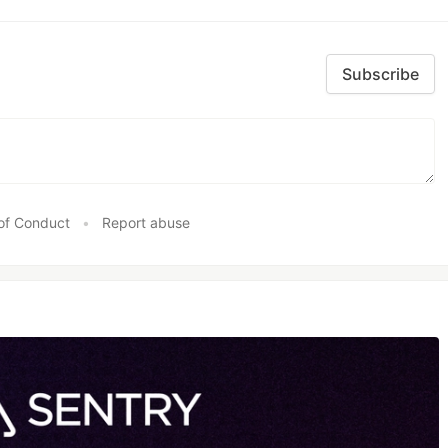
Subscribe
of Conduct
•
Report abuse