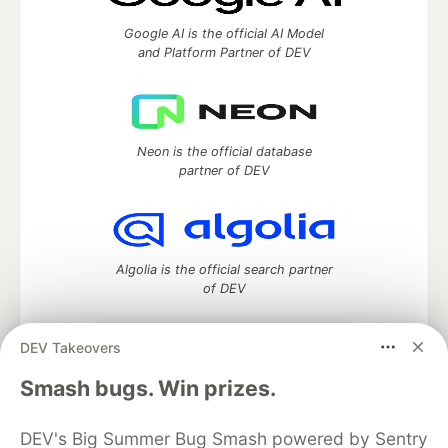
Google AI is the official AI Model
and Platform Partner of DEV
Neon is the official database
partner of DEV
Algolia is the official search partner
of DEV
DEV Takeovers
DEV Community
— A space to discuss and keep up software
Smash bugs. Win prizes.
development and manage your software career
Home
DEV Challenges
DEV++
Videos
DEV's Big Summer Bug Smash powered by Sentry
DEV Education Tracks
DEV Help
Advertise on DEV