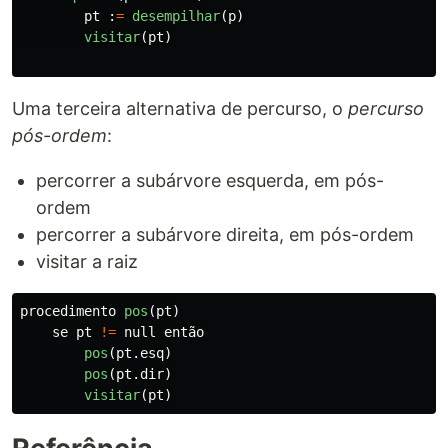
pt
:
=
desempilhar
(
p
)
visitar
(
pt
)
Uma terceira alternativa de percurso, o
percurso
pós-ordem
:
percorrer a subárvore esquerda, em pós-
ordem
percorrer a subárvore direita, em pós-ordem
visitar a raiz
procedimento
pos
(
pt
)
se
pt
!=
null
então
pos
(
pt
.
esq
)
pos
(
pt
.
dir
)
visitar
(
pt
)