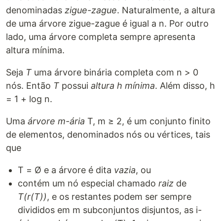
denominadas
zigue-zague
. Naturalmente, a altura
de uma árvore zigue-zague é igual a n. Por outro
lado, uma árvore completa sempre apresenta
altura mínima.
Seja
T
uma árvore binária completa com n > 0
nós. Então
T
possui
altura h mínima
. Além disso, h
= 1 + log n.
Uma
árvore m-ária
T, m ≥ 2, é um conjunto finito
de elementos, denominados nós ou vértices, tais
que
T = Ø e a árvore é dita
vazia
, ou
contém um nó especial chamado
raiz
de
T(r(T))
, e os restantes podem ser sempre
divididos em m subconjuntos disjuntos, as i-