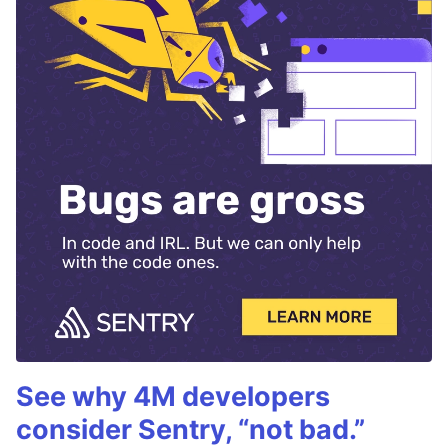
See why 4M developers
consider Sentry, “not bad.”