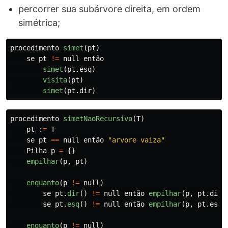
percorrer sua subárvore direita, em ordem
simétrica;
procedimento
simet
(
pt
)
se
pt
!=
null
então
simet
(
pt
.
esq
)
visita
(
pt
)
simet
(
pt
.
dir
)
procedimento
simetNaoRecursivo
(
T
)
pt
:
=
T
se
pt
==
null
então
"
arvore vaiza
"
Pilha
p
=
{}
empilhar
(
p
,
pt
)
enquanto
(
p
!=
null
)
se
pt
.
dir
()
!=
null
então
empilhar
(
p
,
pt
.
dir
)
se
pt
.
esq
()
!=
null
então
empilhar
(
p
,
pt
.
esq
)
enquanto
(
p
!=
null
)