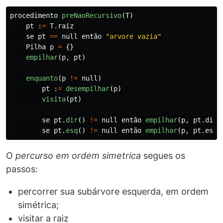
procedimento
preNaoRecursivo
(
T
)
pt
:
=
T
.
raiz
se
pt
==
null
então
"
arvore vazia
"
Pilha
p
=
{}
empilhar
(
p
,
pt
)
enquanto
(
p
!=
null
)
pt
:
=
desempilhar
(
p
)
visita
(
pt
)
se
pt
.
dir
()
!=
null
então
empilhar
(
p
,
pt
.
dir
)
se
pt
.
esq
()
!=
null
então
empilhar
(
p
,
pt
.
esq
)
O
percurso em ordem simetrica
segues os
passos:
percorrer sua subárvore esquerda, em ordem
simétrica;
visitar a raiz