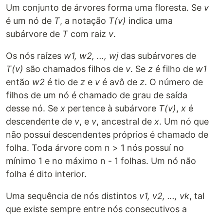
Um conjunto de árvores forma uma floresta. Se
v
é um nó de
T
, a notação
T(v)
indica uma
subárvore de
T
com raiz
v
.
Os nós raízes
w1, w2, ..., wj
das subárvores de
T(v)
são chamados filhos de
v
. Se
z
é filho de
w1
então
w2
é tio de
z
e
v
é avô de
z
. O número de
filhos de um nó é chamado de grau de saída
desse nó. Se
x
pertence à subárvore
T(v)
,
x
é
descendente de
v
, e
v
, ancestral de
x
. Um nó que
não possuí descendentes próprios é chamado de
folha. Toda árvore com n > 1 nós possuí no
mínimo 1 e no máximo n - 1 folhas. Um nó não
folha é dito interior.
Uma sequência de nós distintos
v1, v2, ..., vk
, tal
que existe sempre entre nós consecutivos a