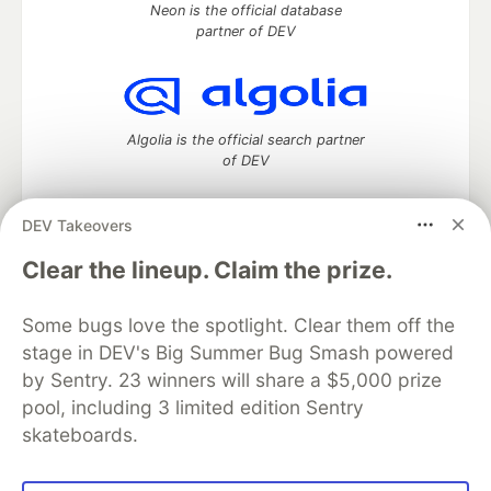
Neon is the official database
partner of DEV
Algolia is the official search partner
of DEV
DEV Takeovers
DEV Community
— A space to discuss and keep up software
Clear the lineup. Claim the prize.
development and manage your software career
Home
DEV Challenges
DEV++
Videos
Some bugs love the spotlight. Clear them off the
DEV Education Tracks
DEV Help
Advertise on DEV
stage in DEV's Big Summer Bug Smash powered
Organization Accounts
DEV Showcase
About
Contact
by Sentry. 23 winners will share a $5,000 prize
Free Postgres Database
DEV Shop
MLH
Code of Conduct
Privacy Policy
Terms of Use
pool, including 3 limited edition Sentry
Built on
Forem
— the
open source
software that powers
DEV
skateboards.
and other inclusive communities.
Made with love and
Ruby on Rails
. DEV Community
©
2016 -