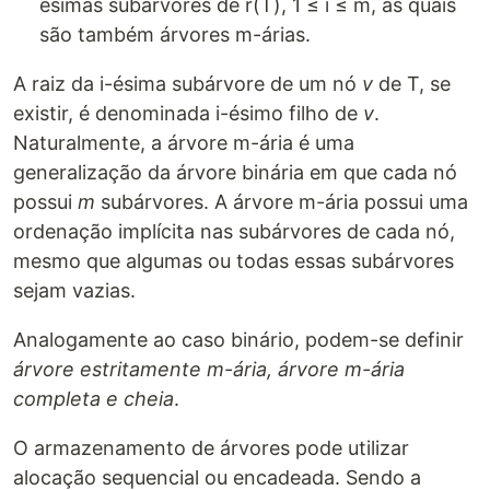
ésimas subárvores de r(T), 1 ≤ i ≤ m, as quais
são também árvores m-árias.
A raiz da i-ésima subárvore de um nó
v
de T, se
existir, é denominada i-ésimo filho de
v
.
Naturalmente, a árvore m-ária é uma
generalização da árvore binária em que cada nó
possui
m
subárvores. A árvore m-ária possui uma
ordenação implícita nas subárvores de cada nó,
mesmo que algumas ou todas essas subárvores
sejam vazias.
Analogamente ao caso binário, podem-se definir
árvore estritamente m-ária, árvore m-ária
completa e cheia
.
O armazenamento de árvores pode utilizar
alocação sequencial ou encadeada. Sendo a