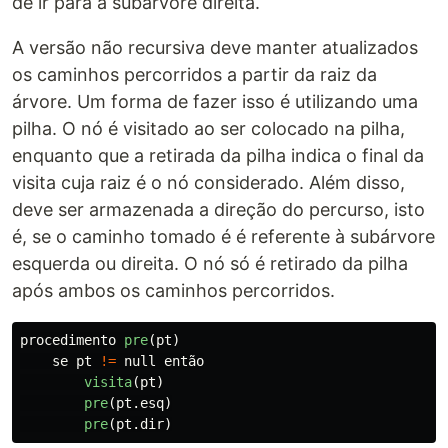
de ir para a subárvore direita.
A versão não recursiva deve manter atualizados
os caminhos percorridos a partir da raiz da
árvore. Um forma de fazer isso é utilizando uma
pilha. O nó é visitado ao ser colocado na pilha,
enquanto que a retirada da pilha indica o final da
visita cuja raiz é o nó considerado. Além disso,
deve ser armazenada a direção do percurso, isto
é, se o caminho tomado é é referente à subárvore
esquerda ou direita. O nó só é retirado da pilha
após ambos os caminhos percorridos.
procedimento
pre
(
pt
)
se
pt
!=
null
então
visita
(
pt
)
pre
(
pt
.
esq
)
pre
(
pt
.
dir
)