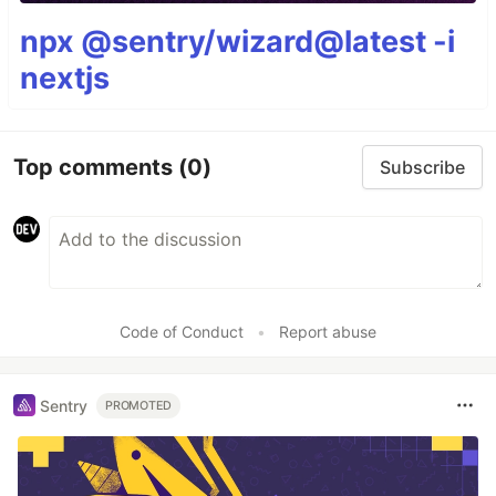
npx @sentry/wizard@latest -i
nextjs
Top comments
(0)
Subscribe
Code of Conduct
•
Report abuse
Sentry
PROMOTED