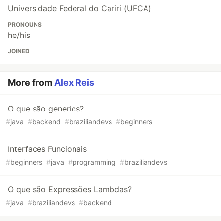
Universidade Federal do Cariri (UFCA)
PRONOUNS
he/his
JOINED
More from
Alex Reis
O que são generics?
#
java
#
backend
#
braziliandevs
#
beginners
Interfaces Funcionais
#
beginners
#
java
#
programming
#
braziliandevs
O que são Expressões Lambdas?
#
java
#
braziliandevs
#
backend