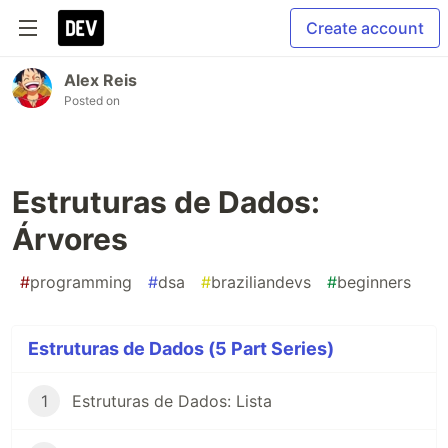
Create account
Alex Reis
Posted on
Estruturas de Dados:
Árvores
#
programming
#
dsa
#
braziliandevs
#
beginners
Estruturas de Dados (5 Part Series)
1
Estruturas de Dados: Lista