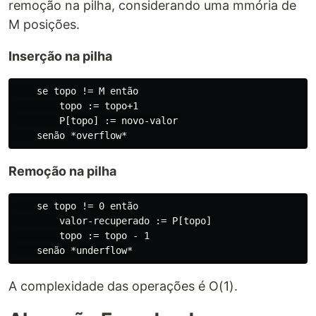
remoção na pilha, considerando uma mmória de
M posições.
Inserção na pilha
    se topo != M então

        topo := topo+1

        P[topo] := novo-valor

Remoção na pilha
    se topo != 0 então

        valor-recuperado := P[topo]

        topo := topo - 1

A complexidade das operações é O(1).