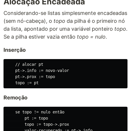
Alocação Encadeada
Considerando-se listas simplesmente encadeadas
(sem nó-cabeça), o
topo
da pilha é o primeiro nó
da lista, apontado por uma variável ponteiro
topo
.
Se a pilha estiver vazia então
topo = nulo
.
Inserção
    // alocar pt

    pt->.info := novo-valor

    pt->.prox := topo

Remoção
    se topo != nulo então

        pt := topo

        topo := topo->.prox

        valor-recuperado := pt->.info
