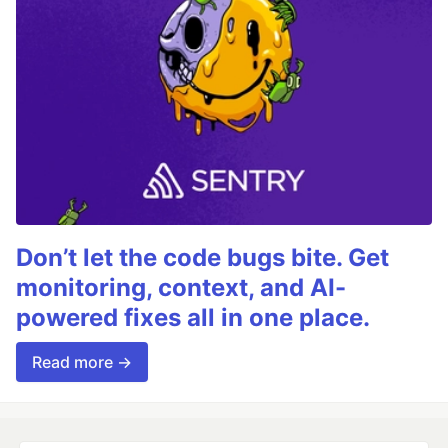
Don’t let the code bugs bite. Get
monitoring, context, and AI-
powered fixes all in one place.
Read more →