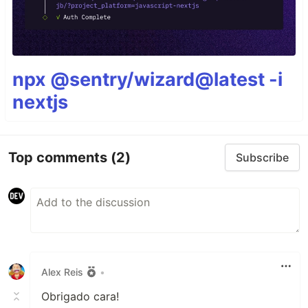
npx @sentry/wizard@latest -i
nextjs
Top comments
(2)
Subscribe
Alex Reis
•
Obrigado cara!