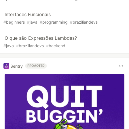
Interfaces Funcionais
#
beginners
#
java
#
programming
#
braziliandevs
O que são Expressões Lambdas?
#
java
#
braziliandevs
#
backend
Sentry
PROMOTED