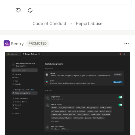
Like
Code of Conduct
•
Report abuse
Sentry
PROMOTED