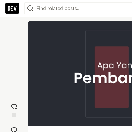
Add
reaction