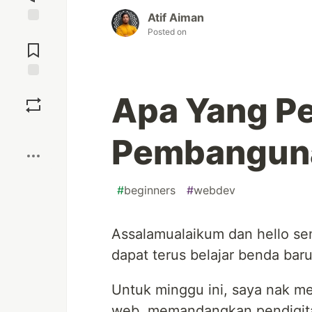
Atif Aiman
Posted on
Jump to
Comments
Save
Apa Yang Pe
Boost
Pembangun
#
beginners
#
webdev
Assalamualaikum dan hello se
dapat terus belajar benda baru
Untuk minggu ini, saya nak 
web, memandangkan pendigita