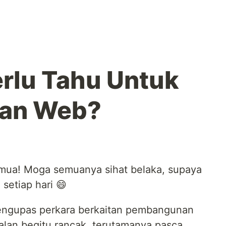
rlu Tahu Untuk
an Web?
mua! Moga semuanya sihat belaka, supaya
 setiap hari 😄
mengupas perkara berkaitan pembangunan
lan begitu rancak, terutamanya pasca