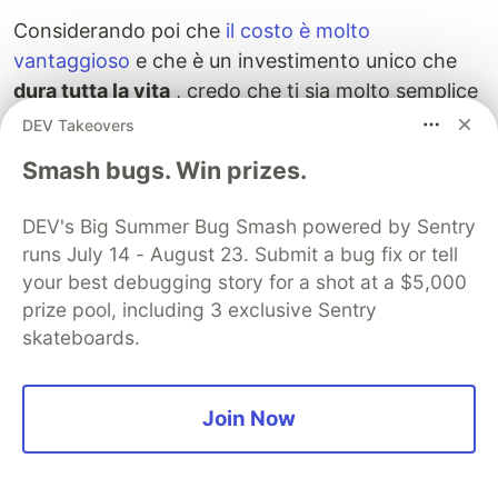
Considerando poi che
il costo è molto
vantaggioso
e che è un investimento unico che
dura tutta la vita
, credo che ti sia molto semplice
capire che il ritorno di investimento è molto
DEV Takeovers
vantaggioso.
Smash bugs. Win prizes.
È difficile operare all’interno di
DEV's Big Summer Bug Smash powered by Sentry
wp_content
runs July 14 - August 23. Submit a bug fix or tell
L’unica altra critica che ho ricevuto da parte di
your best debugging story for a shot at a $5,000
uno sviluppatore nei confronti di Genesis è da
prize pool, including 3 exclusive Sentry
parte di Daniele Scasciafratte durante lo sviluppo
skateboards.
di un plugin dedicato alla
creazione di
un
Glossario
.
Join Now
Se vogliamo vederlo come un problema, Genesis
usa degli hook diversi rispetto al classico