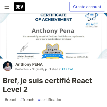
Create account
Anthony PENA
Posted on
• Originally published at
k49.fr.nf
Bref, je suis certifié React
Level 2
#
react
#
french
#
certification