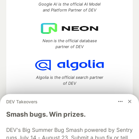
Google AI is the official AI Model
and Platform Partner of DEV
Neon is the official database
partner of DEV
Algolia is the official search partner
of DEV
DEV Takeovers
DEV Community
— A space to discuss and keep up software
Smash bugs. Win prizes.
development and manage your software career
Home
DEV Challenges
DEV++
Videos
DEV's Big Summer Bug Smash powered by Sentry
DEV Education Tracks
DEV Help
Advertise on DEV
runs July 14 - August 23. Submit a bug fix or tell
Organization Accounts
DEV Showcase
About
Contact