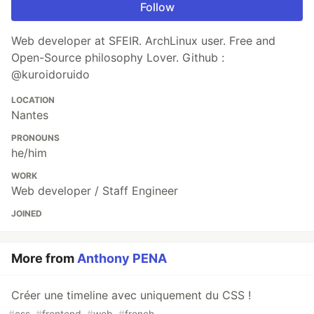
Follow
Web developer at SFEIR. ArchLinux user. Free and
Open-Source philosophy Lover. Github :
@kuroidoruido
LOCATION
Nantes
PRONOUNS
he/him
WORK
Web developer / Staff Engineer
JOINED
More from
Anthony PENA
Créer une timeline avec uniquement du CSS !
#
css
#
frontend
#
web
#
french