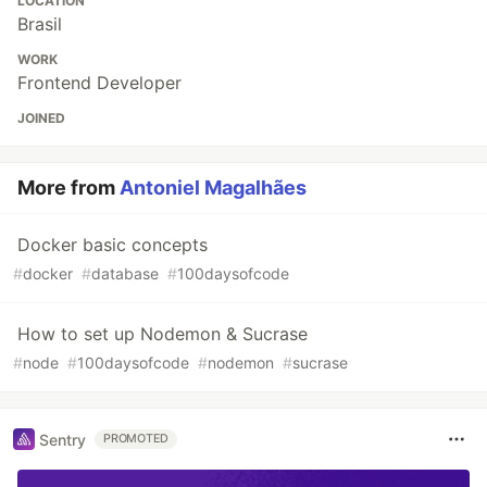
LOCATION
Brasil
WORK
Frontend Developer
JOINED
More from
Antoniel Magalhães
Docker basic concepts
#
docker
#
database
#
100daysofcode
How to set up Nodemon & Sucrase
#
node
#
100daysofcode
#
nodemon
#
sucrase
Sentry
PROMOTED