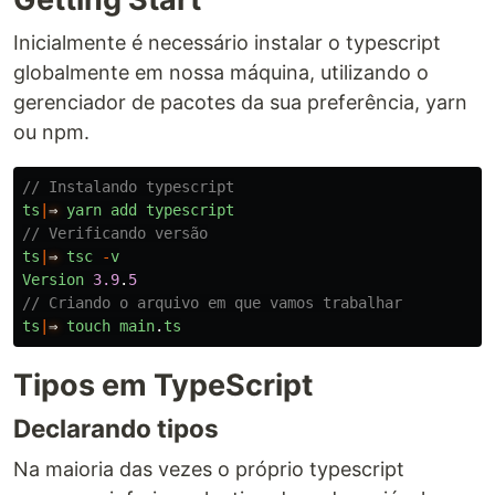
Inicialmente é necessário instalar o typescript
globalmente em nossa máquina, utilizando o
gerenciador de pacotes da sua preferência, yarn
ou npm.
// Instalando typescript
ts
|
⇒
yarn
add
typescript
// Verificando versão
ts
|
⇒
tsc
-
v
Version
3.9
.
5
// Criando o arquivo em que vamos trabalhar
ts
|
⇒
touch
main
.
ts
Tipos em TypeScript
Declarando tipos
Na maioria das vezes o próprio typescript