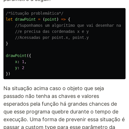
/*Situação problemática*/
let
drawPoint
=
(
point
)
=>
{
//Suponhamos um algorítimo que vai desenhar na te
//e precisa das cordenadas x e y
//Acessadas por point.x, point.y
}
drawPoint
({
x
:
1
,
y
:
2
})
Na situação acima caso o objeto que seja
passado não tenha as chaves e valores
esperados pela função há grandes chances de
que esse programa quebre durante o tempo de
execução. Uma forma de prevenir essa situação é
passar a custom type para esse parâmetro da