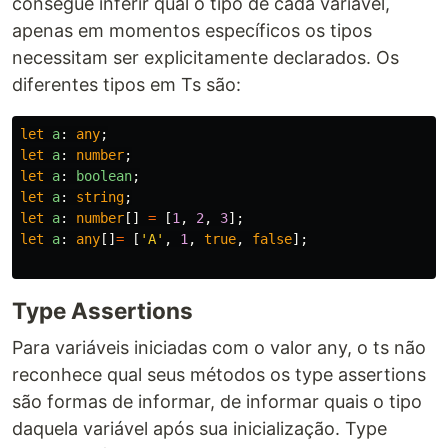
consegue inferir qual o tipo de cada variável,
apenas em momentos específicos os tipos
necessitam ser explicitamente declarados. Os
diferentes tipos em Ts são:
let
a
:
any
;
let
a
:
number
;
let
a
:
boolean
;
let
a
:
string
;
let
a
:
number
[]
=
[
1
,
2
,
3
];
let
a
:
any
[]
=
[
'
A
'
,
1
,
true
,
false
];
Type Assertions
Para variáveis iniciadas com o valor any, o ts não
reconhece qual seus métodos os type assertions
são formas de informar, de informar quais o tipo
daquela variável após sua inicialização. Type