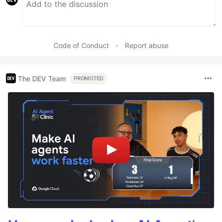
Code of Conduct
•
Report abuse
The DEV Team
PROMOTED