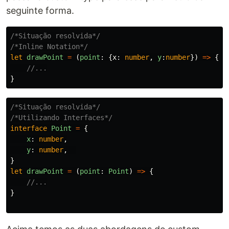
seguinte forma.
/*Situação resolvida*/
/*Inline Notation*/
let
drawPoint
=
(
point
:
{
x
:
number
,
y
:
number
})
=>
{
//...
}
/*Situação resolvida*/
/*Utilizando Interfaces*/
interface
Point
=
{
x
:
number
,
y
:
number
,
}
let
drawPoint
=
(
point
:
Point
)
=>
{
//...
}