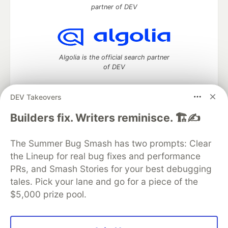
partner of DEV
Algolia is the official search partner
of DEV
DEV Takeovers
DEV Community
— A space to discuss and keep up software
Builders fix. Writers reminisce. 🏗️✍️
development and manage your software career
Home
DEV Challenges
DEV++
Videos
The Summer Bug Smash has two prompts: Clear
DEV Education Tracks
DEV Help
Advertise on DEV
the Lineup for real bug fixes and performance
Organization Accounts
DEV Showcase
About
Contact
PRs, and Smash Stories for your best debugging
Free Postgres Database
DEV Shop
MLH
Code of Conduct
Privacy Policy
Terms of Use
tales. Pick your lane and go for a piece of the
Built on
Forem
— the
open source
software that powers
DEV
$5,000 prize pool.
and other inclusive communities.
Made with love and
Ruby on Rails
. DEV Community
©
2016 -
2026.