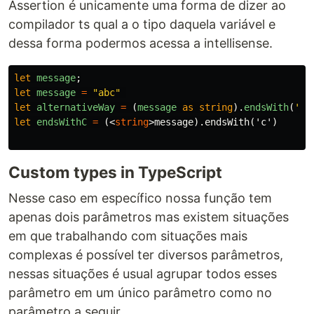
Assertion é unicamente uma forma de dizer ao
compilador ts qual a o tipo daquela variável e
dessa forma podermos acessa a intellisense.
let
message
;
let
message
=
"
abc
"
let
alternativeWay
=
(
message
as
string
).
endsWith
(
'
c
'
let
endsWithC
=
(<
string
>
message).endsWith('c')

Custom types in TypeScript
Nesse caso em específico nossa função tem
apenas dois parâmetros mas existem situações
em que trabalhando com situações mais
complexas é possível ter diversos parâmetros,
nessas situações é usual agrupar todos esses
parâmetro em um único parâmetro como no
parâmetro a seguir.