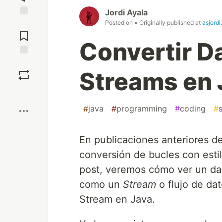
Jordi Ayala
Posted on
• Originally published at
asjordi
Jump to
Comments
Convertir D
Save
Streams en 
Boost
#
java
#
programming
#
coding
#
En publicaciones anteriores de
conversión de bucles con estil
post, veremos cómo ver un dat
como un
Stream
o flujo de dat
Stream en Java.