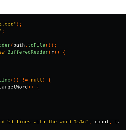
a.txt"
);
"
;
ader
(
path
.
toFile
());
ew
BufferedReader
(
r
))
{
Line
())
!=
null
)
{
targetWord
))
{
nd %d lines with the word %s%n"
,
count
,
targe