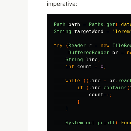
imperativa:
Path
path
=
Paths
.
get
(
"dat
String
targetWord
=
"lorem
try
(
Reader
r
=
new
FileRe
BufferedReader
br
=
n
String
line
;
int
count
=
0
;
while
((
line
=
br
.
read
if
(
line
.
contains
(
count
++;
}
}
System
.
out
.
printf
(
"Fou