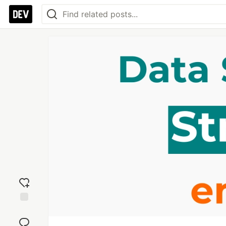
Add
reaction