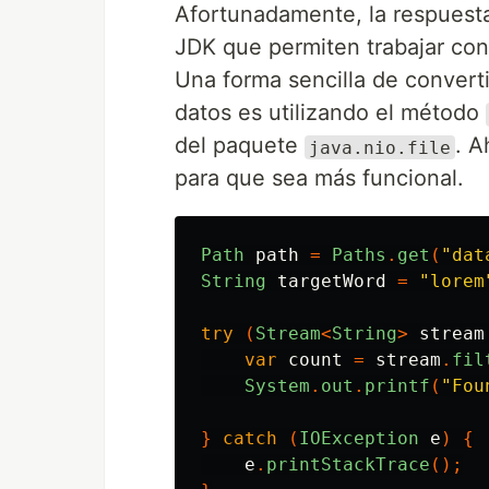
Afortunadamente, la respuesta
JDK que permiten trabajar con
Una forma sencilla de converti
datos es utilizando el método
del paquete
. A
java.nio.file
para que sea más funcional.
Path
path
=
Paths
.
get
(
"dat
String
targetWord
=
"lorem
try
(
Stream
<
String
>
stream
var
count
=
stream
.
fil
System
.
out
.
printf
(
"Fou
}
catch
(
IOException
e
)
{
e
.
printStackTrace
();