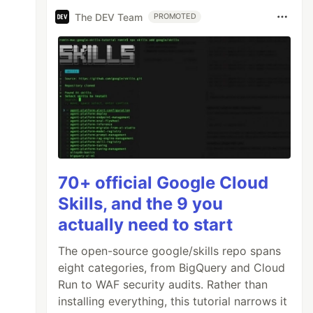
The DEV Team
PROMOTED
70+ official Google Cloud
Skills, and the 9 you
actually need to start
The open-source google/skills repo spans
eight categories, from BigQuery and Cloud
Run to WAF security audits. Rather than
installing everything, this tutorial narrows it