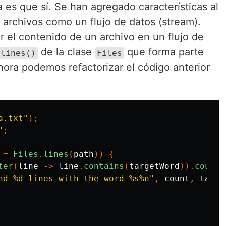
 es que sí. Se han agregado características al
 archivos como un flujo de datos (stream).
r el contenido de un archivo en un flujo de
de la clase
que forma parte
lines()
Files
hora podemos refactorizar el código anterior
a.txt"
);
"
;
=
Files
.
lines
(
path
))
{
ter
(
line
->
line
.
contains
(
targetWord
)).
count
(
nd %d lines with the word %s%n"
,
count
,
targe