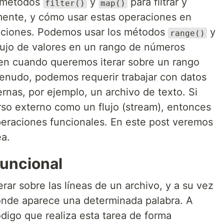
s métodos
y
para filtrar y
filter()
map()
mente, y cómo usar estas operaciones en
aciones. Podemos usar los métodos
y
range()
lujo de valores en un rango de números
ien cuando queremos iterar sobre un rango
enudo, podemos requerir trabajar con datos
rnas, por ejemplo, un archivo de texto. Si
so externo como un flujo (stream), entonces
eraciones funcionales. En este post veremos
ea.
funcional
r sobre las líneas de un archivo, y a su vez
donde aparece una determinada palabra. A
digo que realiza esta tarea de forma