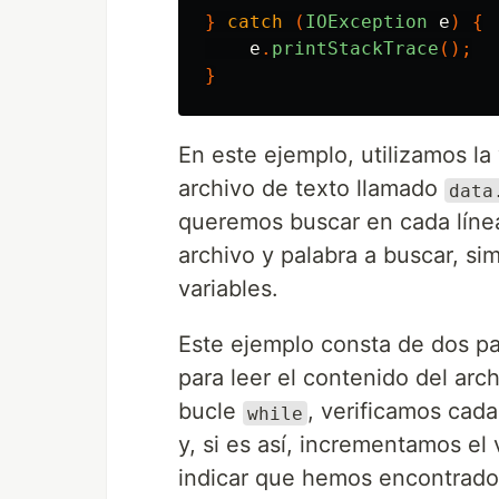
}
catch
(
IOException
e
)
{
e
.
printStackTrace
();
}
En este ejemplo, utilizamos la
archivo de texto llamado
data
queremos buscar en cada línea 
archivo y palabra a buscar, s
variables.
Este ejemplo consta de dos pa
para leer el contenido del arc
bucle
, verificamos cada
while
y, si es así, incrementamos el
indicar que hemos encontrado 