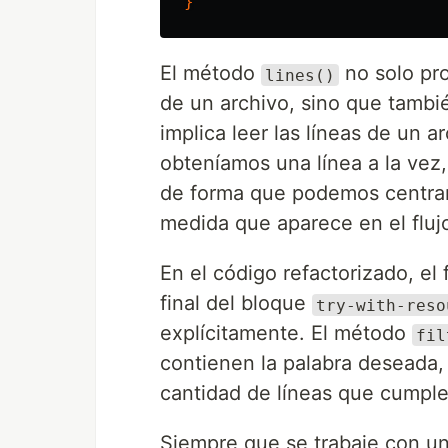
}
El método
no solo pro
lines()
de un archivo, sino que tambi
implica leer las líneas de un a
obteníamos una línea a la vez, 
de forma que podemos centrar
medida que aparece en el fluj
En el código refactorizado, el
final del bloque
try-with-reso
explícitamente. El método
fil
contienen la palabra deseada
cantidad de líneas que cumplen 
Siempre que se trabaje con un