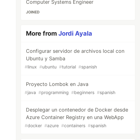
Computer Systems Engineer
JOINED
More from
Jordi Ayala
Configurar servidor de archivos local con
Ubuntu y Samba
#
linux
#
ubuntu
#
tutorial
#
spanish
Proyecto Lombok en Java
#
java
#
programming
#
beginners
#
spanish
Desplegar un contenedor de Docker desde
Azure Container Registry en una WebApp
#
docker
#
azure
#
containers
#
spanish