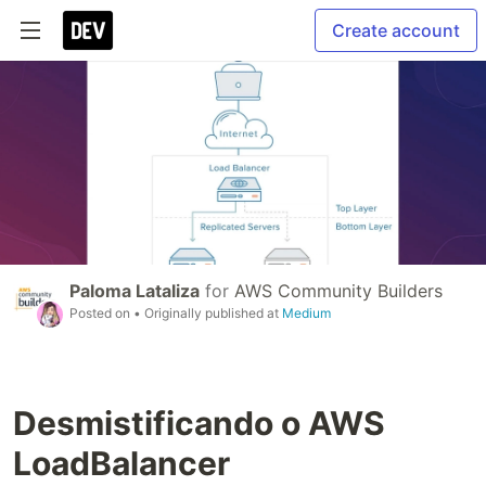
Create account
Paloma Lataliza
for
AWS Community Builders
Posted on
• Originally published at
Medium
Desmistificando o AWS
LoadBalancer