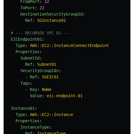
FromPort
:
22
ToPort
:
22
DestinationSecurityGroupId
:
Ref
:
SGInstance01
# --- RECURSOS VPC 01 ---
EICEndpoint01
:
Type
:
AWS::EC2::InstanceConnectEndpoint
Properties
:
SubnetId
:
Ref
:
Subnet01
SecurityGroupIds
:
-
Ref
:
SGEIC01
Tags
:
-
Key
:
Name
Value
:
eic-endpoint-01
Instance01
:
Type
:
AWS::EC2::Instance
Properties
:
InstanceType
:
Ref
:
InstanceType