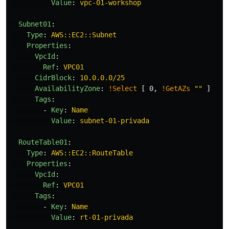
Value
:
vpc-01-workshop
Subnet01
:
Type
:
AWS::EC2::Subnet
Properties
:
VpcId
:
Ref
:
VPC01
CidrBlock
:
10.0.0.0/25
AvailabilityZone
:
!Select
[
0
,
!GetAZs
"
"
]
Tags
:
-
Key
:
Name
Value
:
subnet-01-privada
RouteTable01
:
Type
:
AWS::EC2::RouteTable
Properties
:
VpcId
:
Ref
:
VPC01
Tags
:
-
Key
:
Name
Value
:
rt-01-privada