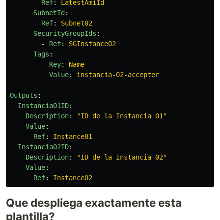
Ref
:
LatestAmiId
SubnetId
:
Ref
:
Subnet02
SecurityGroupIds
:
-
Ref
:
SGInstance02
Tags
:
-
Key
:
Name
Value
:
instancia-02-accepter
Outputs
:
Instancia01ID
:
Description
:
"
ID
de
la
Instancia
01"
Value
:
Ref
:
Instance01
Instancia02ID
:
Description
:
"
ID
de
la
Instancia
02"
Value
:
Ref
:
Instance02
Que despliega exactamente esta
plantilla?