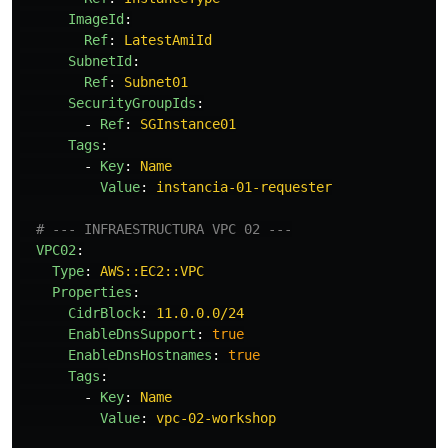
ImageId
:
Ref
:
LatestAmiId
SubnetId
:
Ref
:
Subnet01
SecurityGroupIds
:
-
Ref
:
SGInstance01
Tags
:
-
Key
:
Name
Value
:
instancia-01-requester
# --- INFRAESTRUCTURA VPC 02 ---
VPC02
:
Type
:
AWS::EC2::VPC
Properties
:
CidrBlock
:
11.0.0.0/24
EnableDnsSupport
:
true
EnableDnsHostnames
:
true
Tags
:
-
Key
:
Name
Value
:
vpc-02-workshop