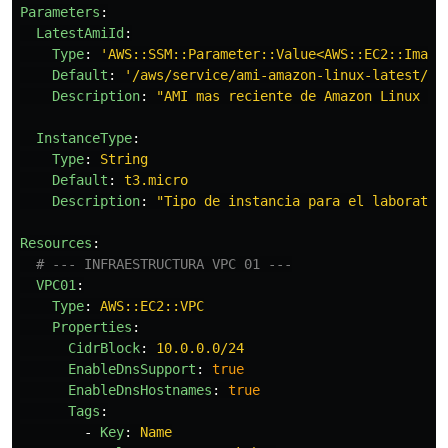
Parameters
:
LatestAmiId
:
Type
:
'
AWS::SSM::Parameter::Value<AWS::EC2::Image
Default
:
'
/aws/service/ami-amazon-linux-latest/al
Description
:
"
AMI
mas
reciente
de
Amazon
Linux
20
InstanceType
:
Type
:
String
Default
:
t3.micro
Description
:
"
Tipo
de
instancia
para
el
laborator
Resources
:
# --- INFRAESTRUCTURA VPC 01 ---
VPC01
:
Type
:
AWS::EC2::VPC
Properties
:
CidrBlock
:
10.0.0.0/24
EnableDnsSupport
:
true
EnableDnsHostnames
:
true
Tags
:
-
Key
:
Name