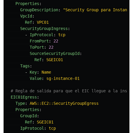
Properties
:
GroupDescription
:
"
Security
Group
para
Instanci
VpcId
:
Ref
:
VPC01
SecurityGroupIngress
:
-
IpProtocol
:
tcp
FromPort
:
22
ToPort
:
22
SourceSecurityGroupId
:
Ref
:
SGEIC01
Tags
:
-
Key
:
Name
Value
:
sg-instance-01
# Regla de salida para que el EIC llegue a la insta
EIC01Egress
:
Type
:
AWS::EC2::SecurityGroupEgress
Properties
:
GroupId
:
Ref
:
SGEIC01
IpProtocol
:
tcp