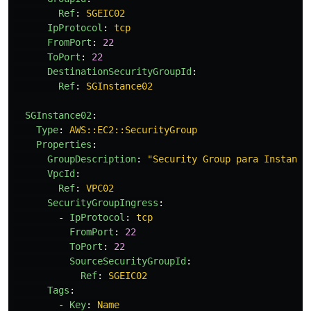
Ref
:
SGEIC02
IpProtocol
:
tcp
FromPort
:
22
ToPort
:
22
DestinationSecurityGroupId
:
Ref
:
SGInstance02
SGInstance02
:
Type
:
AWS::EC2::SecurityGroup
Properties
:
GroupDescription
:
"
Security
Group
para
Instanci
VpcId
:
Ref
:
VPC02
SecurityGroupIngress
:
-
IpProtocol
:
tcp
FromPort
:
22
ToPort
:
22
SourceSecurityGroupId
:
Ref
:
SGEIC02
Tags
:
-
Key
:
Name