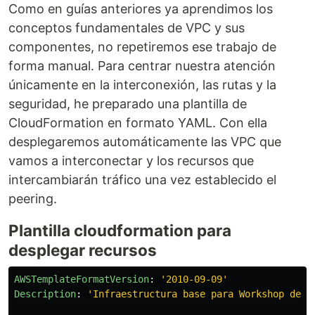
Como en guías anteriores ya aprendimos los
conceptos fundamentales de VPC y sus
componentes, no repetiremos ese trabajo de
forma manual. Para centrar nuestra atención
únicamente en la interconexión, las rutas y la
seguridad, he preparado una plantilla de
CloudFormation en formato YAML. Con ella
desplegaremos automáticamente las VPC que
vamos a interconectar y los recursos que
intercambiarán tráfico una vez establecido el
peering.
Plantilla cloudformation para
desplegar recursos
AWSTemplateFormatVersion
:
'
2010-09-09'
Description
:
'
Infraestructura
base
para
Workshop
de
V