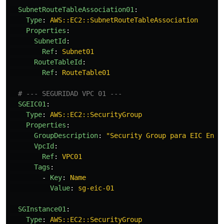
SubnetRouteTableAssociation01
:
Type
:
AWS::EC2::SubnetRouteTableAssociation
Properties
:
SubnetId
:
Ref
:
Subnet01
RouteTableId
:
Ref
:
RouteTable01
# --- SEGURIDAD VPC 01 ---
SGEIC01
:
Type
:
AWS::EC2::SecurityGroup
Properties
:
GroupDescription
:
"
Security
Group
para
EIC
Endp
VpcId
:
Ref
:
VPC01
Tags
:
-
Key
:
Name
Value
:
sg-eic-01
SGInstance01
:
Type
:
AWS::EC2::SecurityGroup