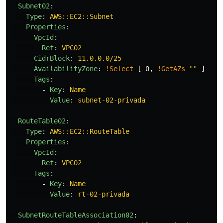
Subnet02
:
Type
:
AWS::EC2::Subnet
Properties
:
VpcId
:
Ref
:
VPC02
CidrBlock
:
11.0.0.0/25
AvailabilityZone
:
!Select
[
0
,
!GetAZs
"
"
]
Tags
:
-
Key
:
Name
Value
:
subnet-02-privada
RouteTable02
:
Type
:
AWS::EC2::RouteTable
Properties
:
VpcId
:
Ref
:
VPC02
Tags
:
-
Key
:
Name
Value
:
rt-02-privada
SubnetRouteTableAssociation02
: