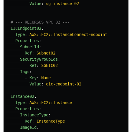
Value
:
sg-instance-02
# --- RECURSOS VPC 02 ---
EICEndpoint02
:
Type
:
AWS::EC2::InstanceConnectEndpoint
Properties
:
SubnetId
:
Ref
:
Subnet02
SecurityGroupIds
:
-
Ref
:
SGEIC02
Tags
:
-
Key
:
Name
Value
:
eic-endpoint-02
Instance02
:
Type
:
AWS::EC2::Instance
Properties
:
InstanceType
:
Ref
:
InstanceType
ImageId
: