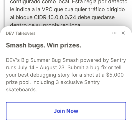
configurado como local. Esta regla por defecto
le indica a la VPC que cualquier tráfico dirigido
al bloque CIDR 10.0.0.0/24 debe quedarse
dentro de su propia red local.
DEV Takeovers
Haz clic en el botón Edit routes (esquina
Smash bugs. Win prizes.
superior derecha de la pestaña).
En el editor de rutas, haz clic en Add route y
DEV's Big Summer Bug Smash powered by Sentry
configura los siguientes campos:
runs July 14 - August 23. Submit a bug fix or tell
your best debugging story for a shot at a $5,000
- Destination: Coloca el bloque CIDR completo
prize pool, including 3 exclusive Sentry
de la VPC-02 (11.0.0.0/24). Con esto le indicas
skateboards.
al router el "rango de red de destino". Le estás
diciendo: «Cualquier paquete que intente ir a
cualquier recurso dentro de la VPC-02, debe
Join Now
aplicar esta regla». (Ojo: no colocamos la IP de
la instancia individual, sino el rango de toda la
red vecina).