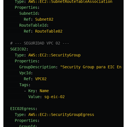
Type
:
AWS::EC2::SubnetRouteTableAssociation
Properties
:
SubnetId
:
Ref
:
Subnet02
RouteTableId
:
Ref
:
RouteTable02
# --- SEGURIDAD VPC 02 ---
SGEIC02
:
Type
:
AWS::EC2::SecurityGroup
Properties
:
GroupDescription
:
"
Security
Group
para
EIC
Endp
VpcId
:
Ref
:
VPC02
Tags
:
-
Key
:
Name
Value
:
sg-eic-02
EIC02Egress
:
Type
:
AWS::EC2::SecurityGroupEgress
Properties
:
GroupId
: