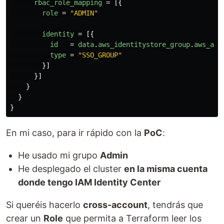
rbac_role_mapping
=
[{
role
=
"ADMIN"
identity
=
[{
id
=
data
.
aws_identitystore_group
.
aws_adm
type
=
"SSO_GROUP"
}]
}]
}
}
}
En mi caso, para ir rápido con la
PoC
:
He usado mi grupo
Admin
He desplegado el cluster
en la misma cuenta
donde tengo IAM Identity Center
Si queréis hacerlo
cross-account
, tendrás que
crear un
Role
que permita a Terraform leer los