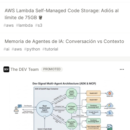
AWS Lambda Self-Managed Code Storage: Adiós al
límite de 75GB 🪣
#
aws
#
lambda
#
s3
Memoria de Agentes de IA: Conversación vs Contexto
#
ai
#
aws
#
python
#
tutorial
The DEV Team
PROMOTED