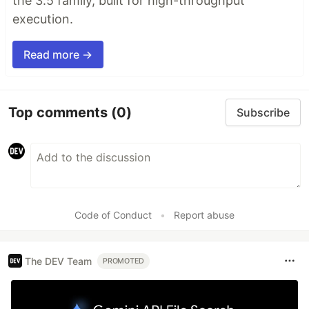
the 3.5 family, built for high-throughput
execution.
Read more →
Top comments
(0)
Subscribe
Code of Conduct
•
Report abuse
The DEV Team
PROMOTED