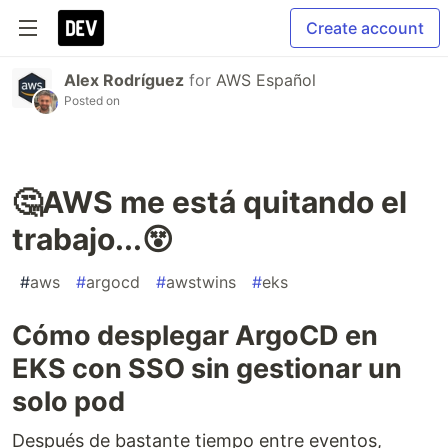
Create account
Alex Rodríguez
for
AWS Español
Posted on
🤔AWS me está quitando el
trabajo...😵
#
aws
#
argocd
#
awstwins
#
eks
Cómo desplegar ArgoCD en
EKS con SSO sin gestionar un
solo pod
Después de bastante tiempo entre eventos,