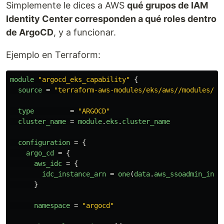
Simplemente le dices a AWS
qué grupos de IAM
Identity Center corresponden a qué roles dentro
de ArgoCD
, y a funcionar.
Ejemplo en Terraform:
module
"argocd_eks_capability"
{
source
=
"terraform-aws-modules/eks/aws//modules/ca
type
=
"ARGOCD"
cluster_name
=
module
.
eks
.
cluster_name
configuration
=
{
argo_cd
=
{
aws_idc
=
{
idc_instance_arn
=
one
(
data
.
aws_ssoadmin_inst
}
namespace
=
"argocd"