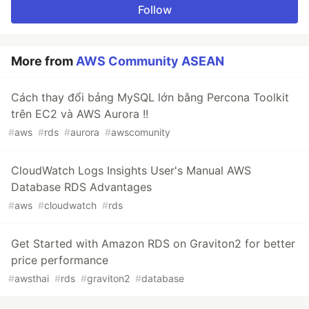
Follow
More from
AWS Community ASEAN
Cách thay đổi bảng MySQL lớn bằng Percona Toolkit
trên EC2 và AWS Aurora !!
#
aws
#
rds
#
aurora
#
awscomunity
CloudWatch Logs Insights User's Manual AWS
Database RDS Advantages
#
aws
#
cloudwatch
#
rds
Get Started with Amazon RDS on Graviton2 for better
price performance
#
awsthai
#
rds
#
graviton2
#
database