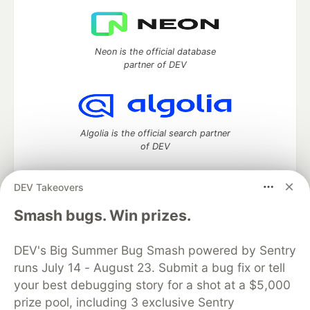
Neon is the official database
partner of DEV
Algolia is the official search partner
of DEV
DEV Takeovers
DEV Community
— A space to discuss and keep up software
Smash bugs. Win prizes.
development and manage your software career
Home
DEV Challenges
DEV++
Videos
DEV's Big Summer Bug Smash powered by Sentry
DEV Education Tracks
DEV Help
Advertise on DEV
runs July 14 - August 23. Submit a bug fix or tell
Organization Accounts
DEV Showcase
About
Contact
your best debugging story for a shot at a $5,000
Free Postgres Database
DEV Shop
MLH
Code of Conduct
Privacy Policy
Terms of Use
prize pool, including 3 exclusive Sentry