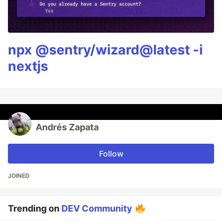
npx @sentry/wizard@latest -i
nextjs
Andrés Zapata
Follow
JOINED
Trending on
DEV Community