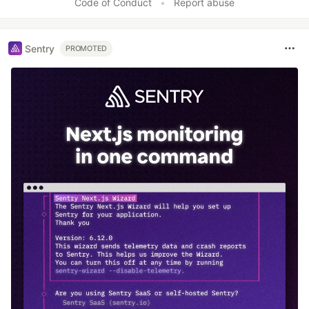
Code of Conduct
•
Report abuse
Sentry
PROMOTED