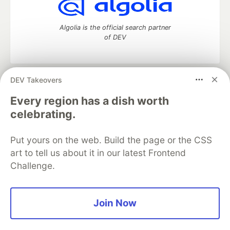
Algolia is the official search partner
of DEV
DEV Takeovers
DEV Community
— A space to discuss and keep up software
development and manage your software career
Every region has a dish worth
Home
DEV Challenges
DEV++
Videos
celebrating.
DEV Education Tracks
DEV Help
Advertise on DEV
Organization Accounts
DEV Showcase
About
Contact
Put yours on the web. Build the page or the CSS
Free Postgres Database
DEV Shop
MLH
Code of Conduct
Privacy Policy
Terms of Use
art to tell us about it in our latest Frontend
Built on
Forem
— the
open source
software that powers
DEV
Challenge.
and other inclusive communities.
Made with love and
Ruby on Rails
. DEV Community
©
2016 -
2026.
Join Now