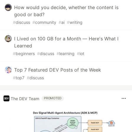
How would you decide, whether the content is
good or bad?
#
discuss
#
community
#
ai
#
writing
I Lived on 100 GB for a Month — Here's What I
Learned
#
beginners
#
discuss
#
learning
#
iot
Top 7 Featured DEV Posts of the Week
#
top7
#
discuss
The DEV Team
PROMOTED