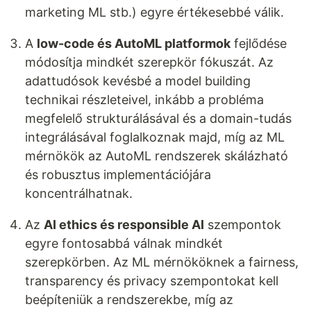
marketing ML stb.) egyre értékesebbé válik.
A
low-code és AutoML platformok
fejlődése
módosítja mindkét szerepkör fókuszát. Az
adattudósok kevésbé a model building
technikai részleteivel, inkább a probléma
megfelelő strukturálásával és a domain-tudás
integrálásával foglalkoznak majd, míg az ML
mérnökök az AutoML rendszerek skálázható
és robusztus implementációjára
koncentrálhatnak.
Az
AI ethics és responsible AI
szempontok
egyre fontosabbá válnak mindkét
szerepkörben. Az ML mérnököknek a fairness,
transparency és privacy szempontokat kell
beépíteniük a rendszerekbe, míg az