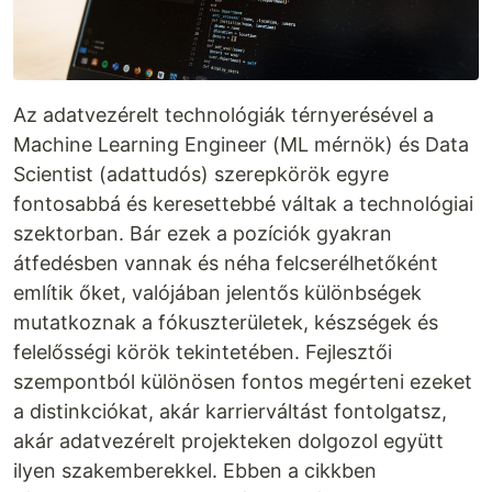
Az adatvezérelt technológiák térnyerésével a
Machine Learning Engineer (ML mérnök) és Data
Scientist (adattudós) szerepkörök egyre
fontosabbá és keresettebbé váltak a technológiai
szektorban. Bár ezek a pozíciók gyakran
átfedésben vannak és néha felcserélhetőként
említik őket, valójában jelentős különbségek
mutatkoznak a fókuszterületek, készségek és
felelősségi körök tekintetében. Fejlesztői
szempontból különösen fontos megérteni ezeket
a distinkciókat, akár karrierváltást fontolgatsz,
akár adatvezérelt projekteken dolgozol együtt
ilyen szakemberekkel. Ebben a cikkben