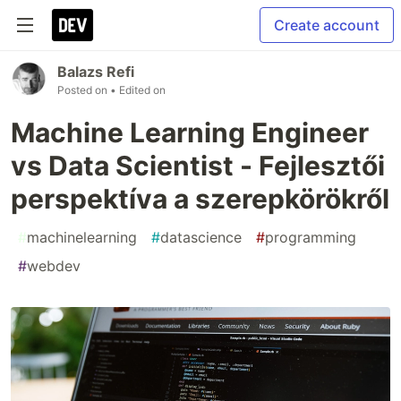
Create account
Balazs Refi
Posted on
• Edited on
Machine Learning Engineer
vs Data Scientist - Fejlesztői
perspektíva a szerepkörökről
#
machinelearning
#
datascience
#
programming
#
webdev