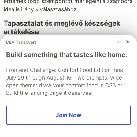
érdemes több szempontot mérlegelni a számodra
ideális irány kiválasztásához.
Tapasztalat és meglévő készségek
értékelése
DEV Takeovers
A meglévő szoftverfejlesztői készségeid
elemzése jó kiindulópont. Ha erős háttérrel
Build something that tastes like home.
rendelkezel a software engineering legjobb
gyakorlatai, rendszertervezés és infrastruktúra
Frontend Challenge: Comfort Food Edition runs
területén, valószínűleg könnyebben léphetsz át
July 29 through August 16. Two prompts, wide
az ML mérnöki szerepkörbe. Ebben az esetben a
open theme: draw your comfort food in CSS or
deep learning keretrendszerek (TensorFlow,
build the landing page it deserves.
PyTorch), MLOps eszközök és distributed
computing rendszerek elsajátítása lehet a
Join Now
következő lépés.
Ha viszont az adatelemzés, statisztika vagy