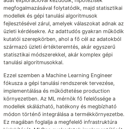
adat explorációval kezdődik, hipotézisek
megfogalmazásával folytatódik, majd statisztikai
modellek és gépi tanulási algoritmusok
fejlesztésével zárul, amelyek válaszokat adnak az
üzleti kérdésekre. Az adattudós gyakran működik
kutatói szerepkörben, ahol a fő cél az adatokból
származó üzleti értékteremtés, akár egyszerű
statisztikai módszerekkel, akár komplex gépi
tanulási algoritmusokkal.
Ezzel szemben a Machine Learning Engineer
fókusza a gépi tanulási rendszerek tervezése,
implementálása és működtetése production
környezetben. Az ML mérnök fő felelőssége a
modellek skálázható, hatékony és megbízható
módon történő integrálása a termékkörnyezetbe.
Ez magában foglalja a megfelelő infrastruktúra