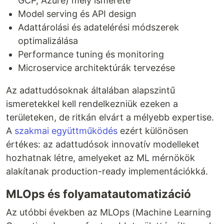
GCP, Azure) mély ismerete
Model serving és API design
Adattárolási és adatelérési módszerek
optimalizálása
Performance tuning és monitoring
Microservice architektúrák tervezése
Az adattudósoknak általában alapszintű
ismeretekkel kell rendelkezniük ezeken a
területeken, de ritkán elvárt a mélyebb expertise.
A
szakmai együttműködés
ezért különösen
értékes: az adattudósok innovatív modelleket
hozhatnak létre, amelyeket az ML mérnökök
alakítanak production-ready implementációkká.
MLOps és folyamatautomatizáció
Az utóbbi években az MLOps (Machine Learning