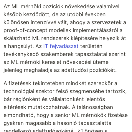
Az ML mérnöki pozíciók növekedése valamivel
később kezdődött, de az utóbbi években
különösen intenzívvé vált, ahogy a szervezetek a
proof-of-concept modellek implementálásáról a
skálázható ML rendszerek kiépítésére helyezik át
a hangsúlyt. Az
IT fejvadászat
területén
tevékenykedő szakemberek tapasztalatai szerint
az ML mérnöki kereslet növekedési üteme
jelenleg meghaladja az adattudósi pozíciókét.
A fizetések tekintetében mindkét szerepkör a
technológiai szektor felső szegmensébe tartozik,
bár régiónként és vállalatonként jelentős
eltérések mutatkozhatnak. Általánosságban
elmondható, hogy a senior ML mérnökök fizetése
gyakran magasabb a hasonló tapasztalattal
rendelkező adattudósokénál, különösen a