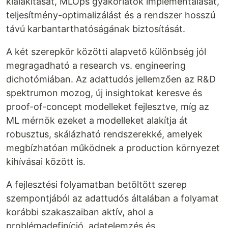
kialakítását, MLOps gyakorlatok implementálását,
teljesítmény-optimalizálást és a rendszer hosszú
távú karbantarthatóságának biztosítását.
A két szerepkör közötti alapvető különbség jól
megragadható a research vs. engineering
dichotómiában. Az adattudós jellemzően az R&D
spektrumon mozog, új insightokat keresve és
proof-of-concept modelleket fejlesztve, míg az
ML mérnök ezeket a modelleket alakítja át
robusztus, skálázható rendszerekké, amelyek
megbízhatóan működnek a production környezet
kihívásai között is.
A fejlesztési folyamatban betöltött szerep
szempontjából az adattudós általában a folyamat
korábbi szakaszaiban aktív, ahol a
problémadefiníció, adatelemzés és