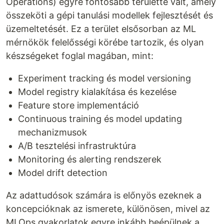
Operations) egyre fontosabb területté vált, amely
összeköti a gépi tanulási modellek fejlesztését és
üzemeltetését. Ez a terület elsősorban az ML
mérnökök felelősségi körébe tartozik, és olyan
készségeket foglal magában, mint:
Experiment tracking és model versioning
Model registry kialakítása és kezelése
Feature store implementáció
Continuous training és model updating
mechanizmusok
A/B tesztelési infrastruktúra
Monitoring és alerting rendszerek
Model drift detection
Az adattudósok számára is előnyös ezeknek a
koncepcióknak az ismerete, különösen, mivel az
MLOps gyakorlatok egyre inkább beépülnek a