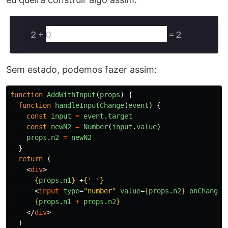
Sem estado, podemos fazer assim:
function
AddWithInput
(
props
)
{
function
handleInputChange
(
event
)
{
const
input
=
event
.
target
const
newN2
=
Number
(
input
.
value
)
props
.
n2
=
newN2
}
return 
(
<
div
>
{
props
.
n1
}
 +
{
'
'
}
<
input
type
=
"number"
value
=
{
props
.
n2
}
onChange
=
{
props
.
n1
+
props
.
n2
}
</
div
>
)