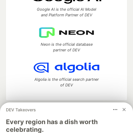
Google AI is the official AI Model
and Platform Partner of DEV
Neon is the official database
partner of DEV
Algolia is the official search partner
of DEV
DEV Takeovers
DEV Community
— A space to discuss and keep up software
development and manage your software career
Every region has a dish worth
Home
DEV Challenges
DEV++
Videos
celebrating.
DEV Education Tracks
DEV Help
Advertise on DEV