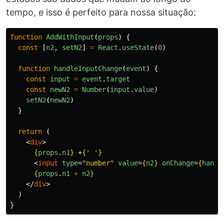
tempo, e isso é perfeito para nossa situação:
function
AddWithInput
(
props
)
{
const
[
n2
,
setN2
]
=
React
.
useState
(
0
)
function
handleInputChange
(
event
)
{
const
input
=
event
.
target
const
newN2
=
Number
(
input
.
value
)
setN2
(
newN2
)
}
return 
(
<
div
>
{
props
.
n1
}
 +
{
'
'
}
<
input
type
=
"number"
value
=
{
n2
}
onChange
=
{
handl
{
props
.
n1
+
n2
}
</
div
>
)
}