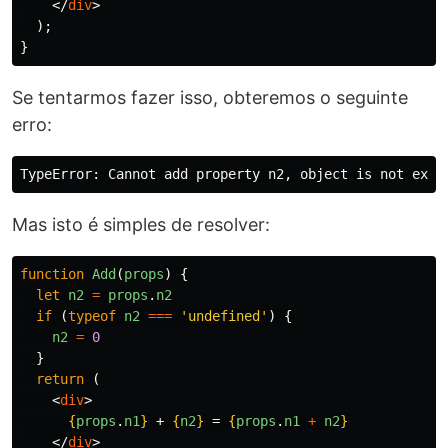
</
div
>
);
}
Se tentarmos fazer isso, obteremos o seguinte
erro:
Mas isto é simples de resolver:
function
Add
(
props
)
{
let
n2
=
props
.
n2
if 
(
typeof
n2
===
'
undefined
'
)
{
n2
=
0
}
return 
(
<
div
>
{
props
.
n1
}
 + 
{
n2
}
 = 
{
props
.
n1
+
n2
}
</
div
>