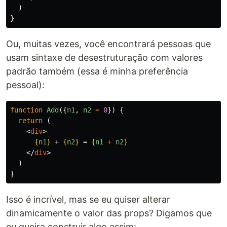
)
}
Ou, muitas vezes, você encontrará pessoas que
usam sintaxe de desestruturação com valores
padrão também (essa é minha preferência
pessoal):
function
Add
({
n1
,
n2
=
0
})
{
return 
(
<
div
>
{
n1
}
 + 
{
n2
}
 = 
{
n1
+
n2
}
</
div
>
)
}
Isso é incrível, mas se eu quiser alterar
dinamicamente o valor das props? Digamos que
eu queira construir algo assim: