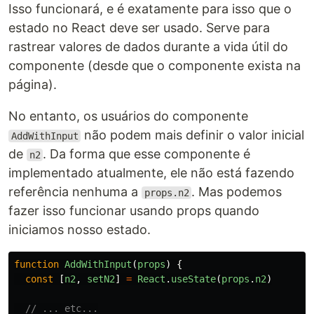
Isso funcionará, e é exatamente para isso que o
estado no React deve ser usado. Serve para
rastrear valores de dados durante a vida útil do
componente (desde que o componente exista na
página).
No entanto, os usuários do componente
não podem mais definir o valor inicial
AddWithInput
de
. Da forma que esse componente é
n2
implementado atualmente, ele não está fazendo
referência nenhuma a
. Mas podemos
props.n2
fazer isso funcionar usando props quando
iniciamos nosso estado.
function
AddWithInput
(
props
)
{
const
[
n2
,
setN2
]
=
React
.
useState
(
props
.
n2
)
// ... etc...