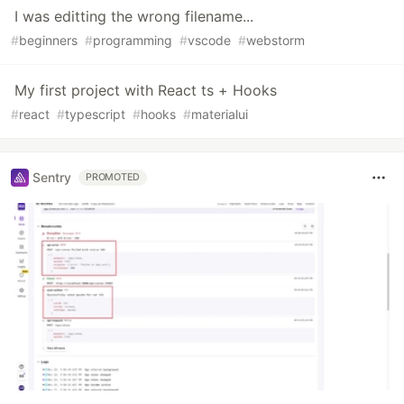
I was editting the wrong filename...
#
beginners
#
programming
#
vscode
#
webstorm
My first project with React ts + Hooks
#
react
#
typescript
#
hooks
#
materialui
Sentry
PROMOTED