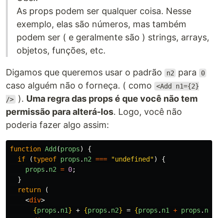
As props podem ser qualquer coisa. Nesse
exemplo, elas são números, mas também
podem ser ( e geralmente são ) strings, arrays,
objetos, funções, etc.
Digamos que queremos usar o padrão
para
n2
0
caso alguém não o forneça. ( como
<Add n1={2}
).
Uma regra das props é que você não tem
/>
permissão para alterá-los
. Logo, você não
poderia fazer algo assim:
function
Add
(
props
)
{
if 
(
typeof
props
.
n2
===
"
undefined
"
)
{
props
.
n2
=
0
;
}
return 
(
<
div
>
{
props
.
n1
}
 + 
{
props
.
n2
}
 = 
{
props
.
n1
+
props
.
n2
}