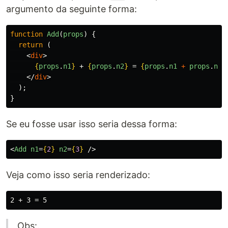
argumento da seguinte forma:
function
Add
(
props
)
{
return 
(
<
div
>
{
props
.
n1
}
 + 
{
props
.
n2
}
 = 
{
props
.
n1
+
props
.
n2
}
</
div
>
);
}
Se eu fosse usar isso seria dessa forma:
<
Add
n1
=
{
2
}
n2
=
{
3
}
/>
Veja como isso seria renderizado:
Obs:.