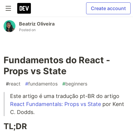
Create account
Beatriz Oliveira
Posted on
Fundamentos do React -
Props vs State
#
react
#
fundamentos
#
beginners
Este artigo é uma tradução pt-BR do artigo
React Fundamentals: Props vs State
por Kent
C. Dodds.
TL;DR