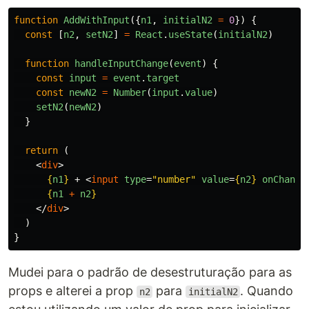
function
AddWithInput
({
n1
,
initialN2
=
0
})
{
const
[
n2
,
setN2
]
=
React
.
useState
(
initialN2
)
function
handleInputChange
(
event
)
{
const
input
=
event
.
target
const
newN2
=
Number
(
input
.
value
)
setN2
(
newN2
)
}
return 
(
<
div
>
{
n1
}
 + 
<
input
type
=
"number"
value
=
{
n2
}
onChange
{
n1
+
n2
}
</
div
>
)
}
Mudei para o padrão de desestruturação para as
props e alterei a prop
para
. Quando
n2
initialN2