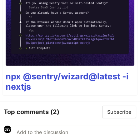
npx @sentry/wizard@latest -i
nextjs
Top comments
(2)
Subscribe