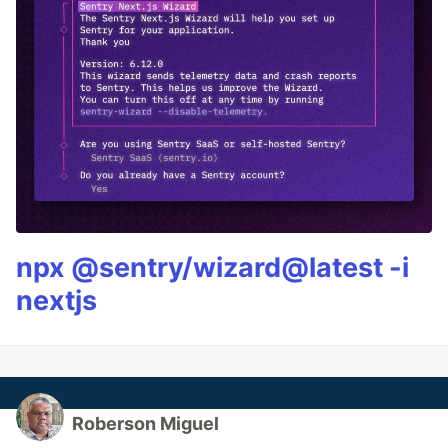
npx @sentry/wizard@latest -i
nextjs
Roberson Miguel