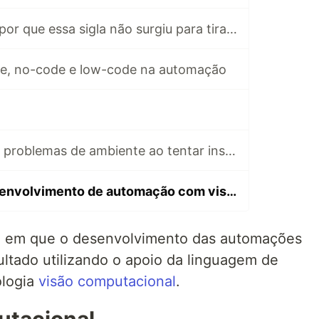
O que é RPA? (e por que essa sigla não surgiu para tirar empregos)
e, no-code e low-code na automação
Como identificar problemas de ambiente ao tentar instalar BotCity Studio SDK
Dicas sobre desenvolvimento de automação com visão computacional
so em que o desenvolvimento das automações
ltado utilizando o apoio da linguagem de
ologia
visão computacional
.