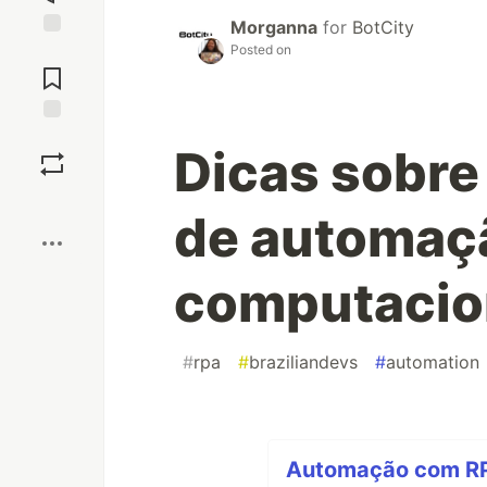
Morganna
for
BotCity
Posted on
Jump to
Comments
Save
Dicas sobre
Boost
de automaç
computacio
#
rpa
#
braziliandevs
#
automation
Automação com RPA