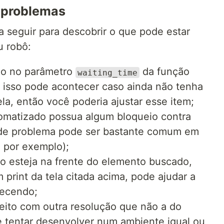
r problemas
a seguir para descobrir o que pode estar
u robô:
do no parâmetro
da função
waiting_time
e isso pode acontecer caso ainda não tenha
la, então você poderia ajustar esse item;
omatizado possua algum bloqueio contra
o de problema pode ser bastante comum em
 por exemplo);
o esteja na frente do elemento buscado,
 print da tela citada acima, pode ajudar a
tecendo;
feito com outra resolução que não a do
e tentar desenvolver num ambiente igual ou