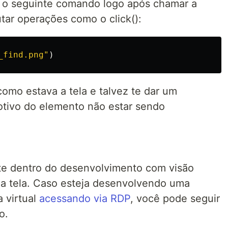
ar o seguinte comando logo após chamar a
tar operações como o click():
_find.png
"
)
 como estava a tela e talvez te dar um
otivo do elemento não estar sendo
te dentro do desenvolvimento com visão
da tela. Caso esteja desenvolvendo uma
 virtual
acessando via RDP
, você pode seguir
o.