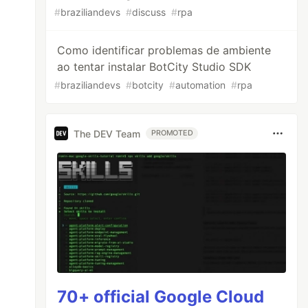
#
braziliandevs
#
discuss
#
rpa
Como identificar problemas de ambiente
ao tentar instalar BotCity Studio SDK
#
braziliandevs
#
botcity
#
automation
#
rpa
The DEV Team
PROMOTED
70+ official Google Cloud