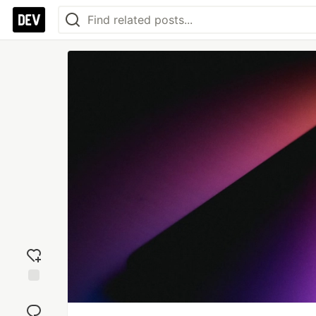
Add
reaction