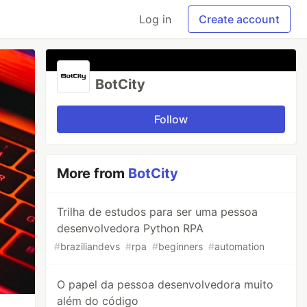
Log in
Create account
BotCity
Follow
More from
BotCity
Trilha de estudos para ser uma pessoa
desenvolvedora Python RPA
#
braziliandevs
#
rpa
#
beginners
#
automation
O papel da pessoa desenvolvedora muito
além do código