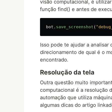
visão computacional, é utiliz
função find() e antes de execu
bot
.
save_screenshot
(
"
debug
Isso pode te ajudar a analisar
direcionamento de qual é o m
encontrado.
Resolução da tela
Outra questão muito importan
computacional é a resolução 
automação que utiliza máquina
algumas dicas do artigo linkad