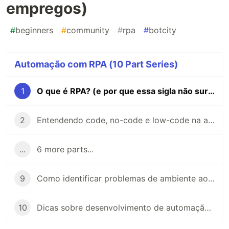
empregos)
#
beginners
#
community
#
rpa
#
botcity
Automação com RPA (10 Part Series)
1
O que é RPA? (e por que essa sigla não surgiu para tirar empregos)
2
Entendendo code, no-code e low-code na automação
...
6 more parts...
9
Como identificar problemas de ambiente ao tentar instalar BotCity Studio SDK
10
Dicas sobre desenvolvimento de automação com visão computacional