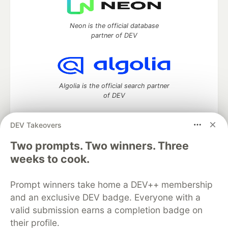
Neon is the official database
partner of DEV
Algolia is the official search partner
of DEV
DEV Takeovers
DEV Community
— A space to discuss and keep up software
Two prompts. Two winners. Three
development and manage your software career
weeks to cook.
Home
DEV Challenges
DEV++
Videos
DEV Education Tracks
DEV Help
Advertise on DEV
Prompt winners take home a DEV++ membership
Organization Accounts
DEV Showcase
About
Contact
and an exclusive DEV badge. Everyone with a
Free Postgres Database
DEV Shop
MLH
Code of Conduct
Privacy Policy
Terms of Use
valid submission earns a completion badge on
Built on
Forem
— the
open source
software that powers
DEV
their profile.