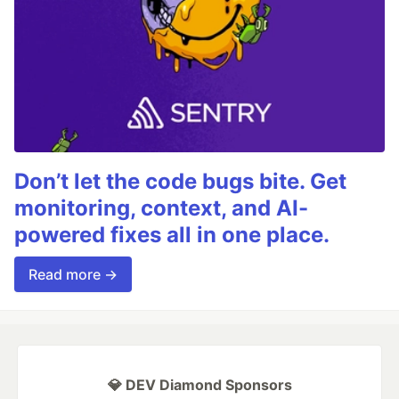
Don’t let the code bugs bite. Get
monitoring, context, and AI-
powered fixes all in one place.
Read more →
💎 DEV Diamond Sponsors