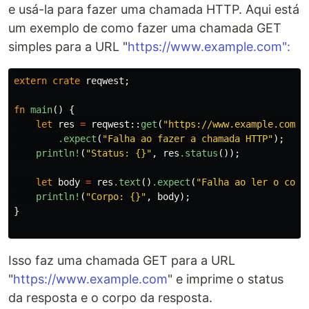
e usá-la para fazer uma chamada HTTP. Aqui está
um exemplo de como fazer uma chamada GET
simples para a URL "
https://www.example.com":
extern
crate
reqwest
;
fn
main
()
{
let
res
=
reqwest
::
get
(
"https://www.example.com"
)
.expect
(
"Falha ao fazer a chamada HTTP"
);
println!
(
"Status: {}"
,
res
.status
());
let
body
=
res
.text
()
.expect
(
"Falha ao ler o corp
println!
(
"Corpo: {}"
,
body
);
}
Isso faz uma chamada GET para a URL
"
https://www.example.com
" e imprime o status
da resposta e o corpo da resposta.