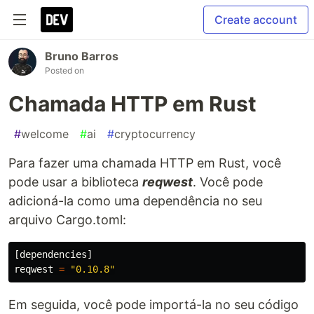
Create account
Bruno Barros
Posted on
Chamada HTTP em Rust
#
welcome
#
ai
#
cryptocurrency
Para fazer uma chamada HTTP em Rust, você
pode usar a biblioteca
reqwest
. Você pode
adicioná-la como uma dependência no seu
arquivo Cargo.toml:
[
dependencies
]
reqwest
=
"0.10.8"
Em seguida, você pode importá-la no seu código