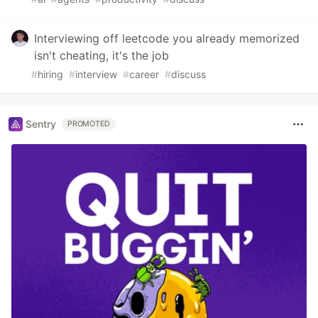
Interviewing off leetcode you already memorized
isn't cheating, it's the job
#
hiring
#
interview
#
career
#
discuss
Sentry
PROMOTED