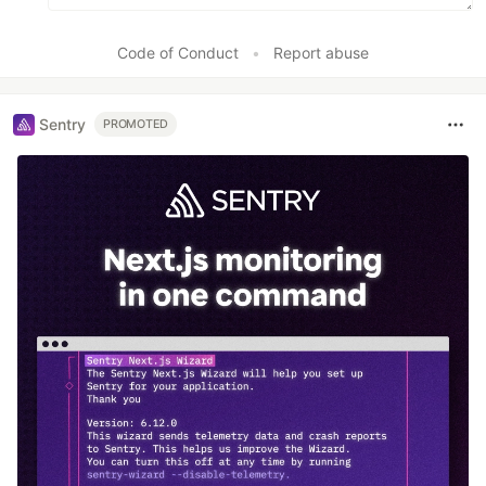
Code of Conduct
•
Report abuse
Sentry
PROMOTED