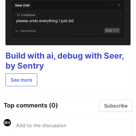
Build with ai, debug with Seer,
by Sentry
See more
Top comments
(0)
Subscribe