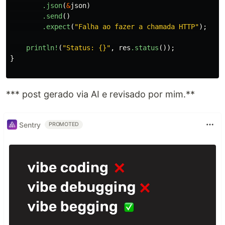
.json
(
&
json
)
.send
()
.expect
(
"Falha ao fazer a chamada HTTP"
);
println!
(
"Status: {}"
,
res
.status
());
}
*** post gerado via AI e revisado por mim.**
Sentry
PROMOTED