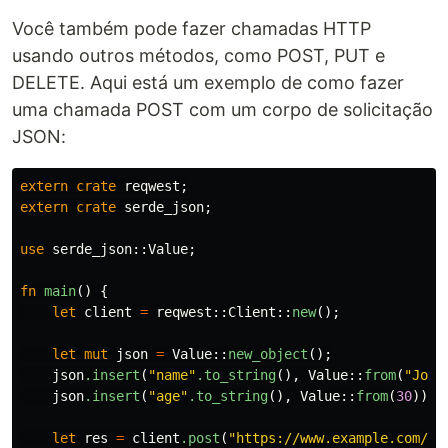
Você também pode fazer chamadas HTTP
usando outros métodos, como POST, PUT e
DELETE. Aqui está um exemplo de como fazer
uma chamada POST com um corpo de solicitação
JSON:
extern
crate
reqwest
;
extern
crate
serde_json
;
use
serde_json
::
Value
;
fn
main
()
{
let
client
=
reqwest
::
Client
::
new
();
let
mut
json
=
Value
::
new_object
();
json
.insert
(
"name"
.to_string
(),
Value
::
from
(
"John
json
.insert
(
"age"
.to_string
(),
Value
::
from
(
30
));
let
res
=
client
.post
(
"https://www.example.com/ap