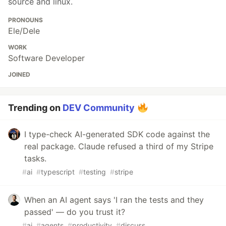
source and linux.
PRONOUNS
Ele/Dele
WORK
Software Developer
JOINED
Trending on
DEV Community
I type-check AI-generated SDK code against the
real package. Claude refused a third of my Stripe
tasks.
#
ai
#
typescript
#
testing
#
stripe
When an AI agent says 'I ran the tests and they
passed' — do you trust it?
#
ai
#
agents
#
productivity
#
discuss