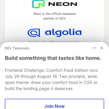
Neon is the official database
partner of DEV
Algolia is the official search partner
of DEV
DEV Takeovers
Build something that tastes like home.
Frontend Challenge: Comfort Food Edition runs
DEV Community
— A space to discuss and keep up software
development and manage your software career
July 29 through August 16. Two prompts, wide
Home
DEV Challenges
DEV++
Videos
open theme: draw your comfort food in CSS or
DEV Education Tracks
DEV Help
Advertise on DEV
build the landing page it deserves.
Organization Accounts
DEV Showcase
About
Contact
Free Postgres Database
DEV Shop
MLH
Code of Conduct
Privacy Policy
Terms of Use
Join Now
Built on
Forem
— the
open source
software that powers
DEV