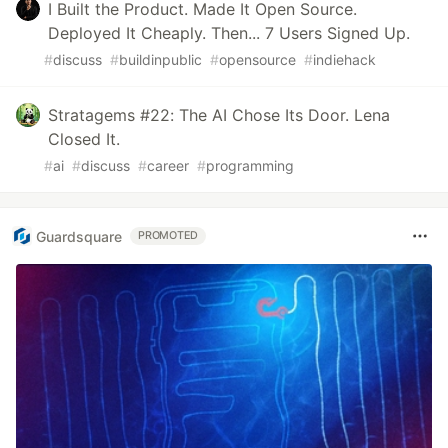
I Built the Product. Made It Open Source.
Deployed It Cheaply. Then... 7 Users Signed Up.
#
discuss
#
buildinpublic
#
opensource
#
indiehack
Stratagems #22: The AI Chose Its Door. Lena
Closed It.
#
ai
#
discuss
#
career
#
programming
Guardsquare
PROMOTED