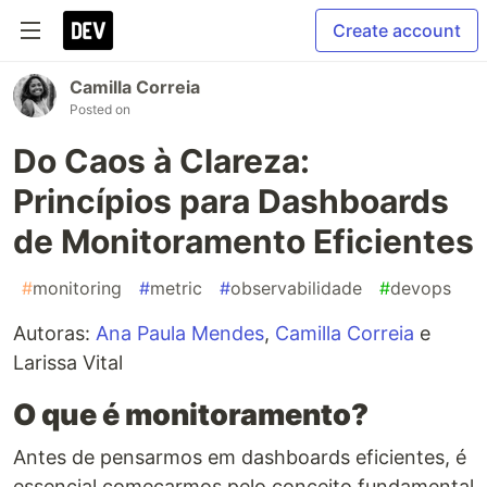
Create account
Camilla Correia
Posted on
Do Caos à Clareza:
Princípios para Dashboards
de Monitoramento Eficientes
#
monitoring
#
metric
#
observabilidade
#
devops
Autoras:
Ana Paula Mendes
,
Camilla Correia
e
Larissa Vital
O que é monitoramento?
Antes de pensarmos em dashboards eficientes, é
essencial começarmos pelo conceito fundamental