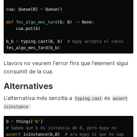
cua
:
Queue
[
B
]
=
Queue
()
def
fes_algo_mes_tard
(
b
:
B
)
->
None
:
cua
.
put
(
b
)
b_b
=
typing
.
cast
(
B
,
b
)
fes_algo_mes_tard
(
b_b
)
Llavors no veurem l'error fins que l'element sigui
consumit de la cua.
Alternatives
L'alternativa més senzilla a
és
typing.cast
assert
:
isinstance
b
=
things
[
'b'
]
assert
isinstance
(
b
,
B
)