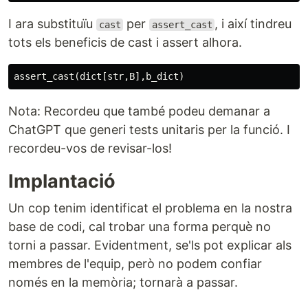
I ara substituïu
per
, i així tindreu
cast
assert_cast
tots els beneficis de cast i assert alhora.
assert_cast
(
dict
[
str
,
B
],
b_dict
)
Nota: Recordeu que també podeu demanar a
ChatGPT que generi tests unitaris per la funció. I
recordeu-vos de revisar-los!
Implantació
Un cop tenim identificat el problema en la nostra
base de codi, cal trobar una forma perquè no
torni a passar. Evidentment, se'ls pot explicar als
membres de l'equip, però no podem confiar
només en la memòria; tornarà a passar.