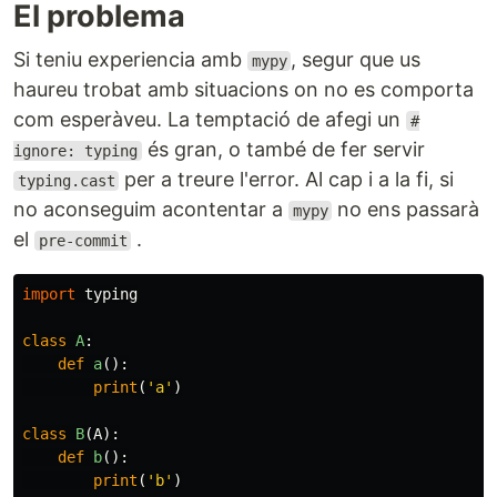
El problema
Si teniu experiencia amb
, segur que us
mypy
haureu trobat amb situacions on no es comporta
com esperàveu. La temptació de afegi un
#
és gran, o també de fer servir
ignore: typing
per a treure l'error. Al cap i a la fi, si
typing.cast
no aconseguim acontentar a
no ens passarà
mypy
el
.
pre-commit
import
typing
class
A
:
def
a
():
print
(
'a'
)
class
B
(
A
):
def
b
():
print
(
'b'
)