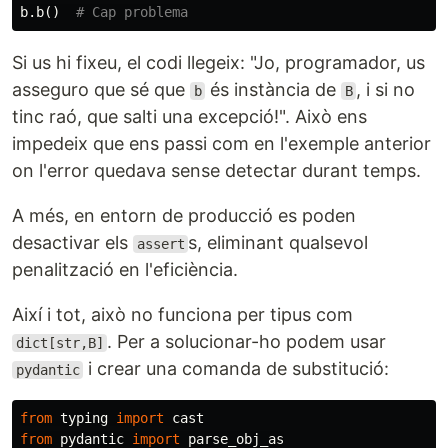
b
.
b
()
Si us hi fixeu, el codi llegeix: "Jo, programador, us
asseguro que sé que
és instància de
, i si no
b
B
tinc raó, que salti una excepció!". Això ens
impedeix que ens passi com en l'exemple anterior
on l'error quedava sense detectar durant temps.
A més, en entorn de producció es poden
desactivar els
s, eliminant qualsevol
assert
penalització en l'eficiència.
Així i tot, això no funciona per tipus com
. Per a solucionar-ho podem usar
dict[str,B]
i crear una comanda de substitució:
pydantic
from
typing
import
cast
from
pydantic
import
parse_obj_as