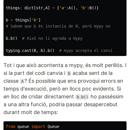
things
:
dict
[
str
,
A
]
=
{
'a'
:
A
(),
'b'
:
B
()}
b
=
things
[
'b'
]
b
.
b
()
typing
.
cast
(
B
,
b
).
b
()
Tot i que això acontenta a mypy, és molt perillós. I
si la part del codi canvia i
acaba sent de la
b
classe
? És possible que ens provoqui errors en
A
temps d'execució, però en llocs poc evidents. Si
en lloc de cridar directament
ho passéssim
b.b()
a una altra funció, podria passar desapercebut
durant molt de temps:
from
queue
import
Queue