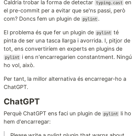
Caldria trobar la forma de detectar
en
typing.cast
el pre-commit per a evitar que se'ns passi, però
com? Doncs fem un plugin de
.
pylint
El problema és que fer un plugin de
té
pylint
pinta de ser una tasca llarga i avorrida. I, pitjor de
tot, ens convertiríem en experts en plugins de
i ens n'encarregarien constantment. Ningú
pylint
ho vol, això.
Per tant, la millor alternativa és encarregar-ho a
ChatGPT.
ChatGPT
Perquè ChatGPT ens faci un plugin de
li ho
pylint
hem d'encarregar:
Please write a pylint plugin that warns about