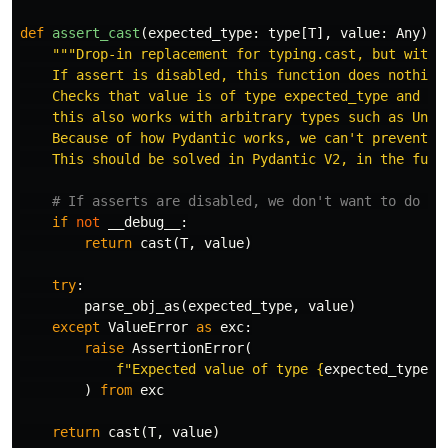
def
assert_cast
(
expected_type
:
type
[
T
],
value
:
Any
)
-
"""Drop-in replacement for typing.cast, but with r
    If assert is disabled, this function does nothing.
    Checks that value is of type expected_type and ret
    this also works with arbitrary types such as Union
    Because of how Pydantic works, we can't prevent th
    This should be solved in Pydantic V2, in the futu
if
not
__debug__
:
return
cast
(
T
,
value
)
try
:
parse_obj_as
(
expected_type
,
value
)
except
ValueError
as
exc
:
raise
AssertionError
(
f
"Expected value of type 
{
expected_type
}
 
)
from
exc
return
cast
(
T
,
value
)