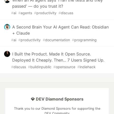
When an AI agent says 'I ran the tests and they
passed' — do you trust it?
#
ai
#
agents
#
productivity
#
discuss
A Second Brain Your AI Agent Can Read: Obsidian
+ Claude
#
ai
#
productivity
#
documentation
#
programming
I Built the Product. Made It Open Source.
Deployed It Cheaply. Then... 7 Users Signed Up.
#
discuss
#
buildinpublic
#
opensource
#
indiehack
💎 DEV Diamond Sponsors
Thank you to our Diamond Sponsors for supporting the
DEV Community