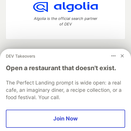
Algolia is the official search partner
of DEV
DEV Community
— A space to discuss and keep up software
DEV Takeovers
development and manage your software career
Home
DEV Challenges
DEV++
Videos
Open a restaurant that doesn't exist.
DEV Education Tracks
DEV Help
Advertise on DEV
Organization Accounts
DEV Showcase
About
Contact
The Perfect Landing prompt is wide open: a real
Free Postgres Database
DEV Shop
MLH
Code of Conduct
Privacy Policy
Terms of Use
cafe, an imaginary diner, a recipe collection, or a
Built on
Forem
— the
open source
software that powers
DEV
food festival. Your call.
and other inclusive communities.
Made with love and
Ruby on Rails
. DEV Community
©
2016 -
2026.
Join Now