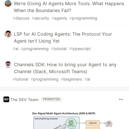
We’re Giving AI Agents More Tools. What Happens
When the Boundaries Fail?
#
discuss
#
security
#
agents
#
programming
LSP for AI Coding Agents: The Protocol Your
Agent Isn't Using Yet
#
ai
#
programming
#
tutorial
#
typescript
Channels SDK: How to bring your Agent to any
Channel (Slack, Microsoft Teams)
#
tutorial
#
programming
#
beginners
#
ai
The DEV Team
PROMOTED