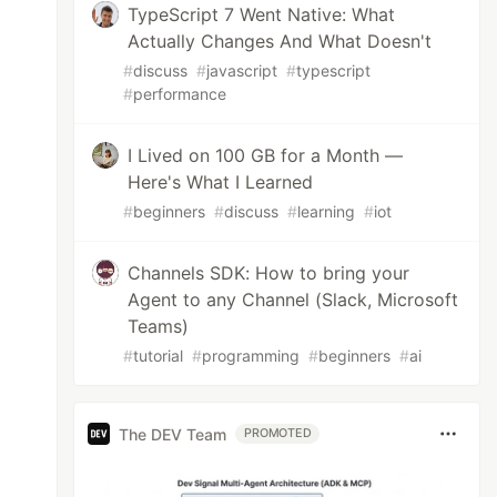
TypeScript 7 Went Native: What
Actually Changes And What Doesn't
#
discuss
#
javascript
#
typescript
#
performance
I Lived on 100 GB for a Month —
Here's What I Learned
#
beginners
#
discuss
#
learning
#
iot
Channels SDK: How to bring your
Agent to any Channel (Slack, Microsoft
Teams)
#
tutorial
#
programming
#
beginners
#
ai
The DEV Team
PROMOTED