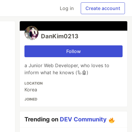
Log in
Create account
DanKim0213
Follow
a Junior Web Developer, who loves to
inform what he knows (🦾🤖)
LOCATION
Korea
JOINED
Trending on
DEV Community