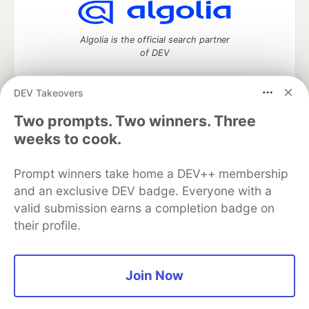
Algolia is the official search partner
of DEV
DEV Takeovers
Two prompts. Two winners. Three
DEV Community
— A space to discuss and keep up software
development and manage your software career
weeks to cook.
Home
DEV Challenges
DEV++
Videos
DEV Education Tracks
DEV Help
Advertise on DEV
Prompt winners take home a DEV++ membership
Organization Accounts
DEV Showcase
About
Contact
and an exclusive DEV badge. Everyone with a
Free Postgres Database
DEV Shop
MLH
Code of Conduct
Privacy Policy
Terms of Use
valid submission earns a completion badge on
Built on
Forem
— the
open source
software that powers
DEV
their profile.
and other inclusive communities.
Made with love and
Ruby on Rails
. DEV Community
©
2016 -
2026.
Join Now