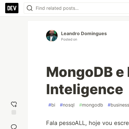
Leandro Domingues
Posted on
MongoDB e 
Inteligence
#
bi
#
nosql
#
mongodb
#
business
Add
Fala pessoALL, hoje vou escr
reaction