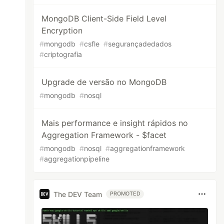
MongoDB Client-Side Field Level
Encryption
#
mongodb
#
csfle
#
segurançadedados
#
criptografia
Upgrade de versão no MongoDB
#
mongodb
#
nosql
Mais performance e insight rápidos no
Aggregation Framework - $facet
#
mongodb
#
nosql
#
aggregationframework
#
aggregationpipeline
The DEV Team
PROMOTED