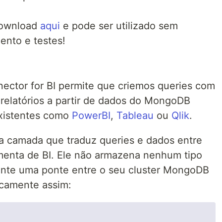
 download
aqui
e pode ser utilizado sem
ento e testes!
ctor for BI permite que criemos queries com
 relatórios a partir de dados do MongoDB
existentes como
PowerBI
,
Tableau
ou
Qlik
.
 camada que traduz queries e dados entre
menta de BI. Ele não armazena nenhum tipo
ente uma ponte entre o seu cluster MongoDB
icamente assim: