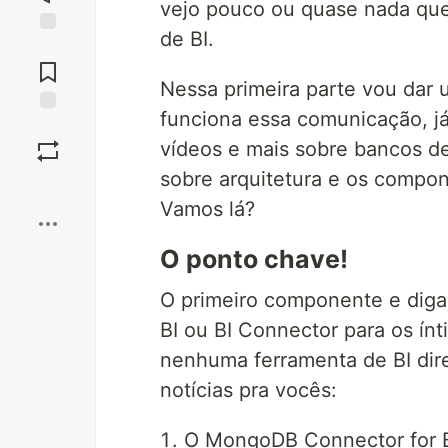
vejo pouco ou quase nada que
de BI.
Jump to
Comments
Nessa primeira parte vou dar
funciona essa comunicação, j
Save
vídeos e mais sobre bancos de 
sobre arquitetura e os compo
Boost
Vamos lá?
O ponto chave!
O primeiro componente e diga
BI ou BI Connector para os í
nenhuma ferramenta de BI dir
notícias pra vocês:
O MongoDB Connector for BI