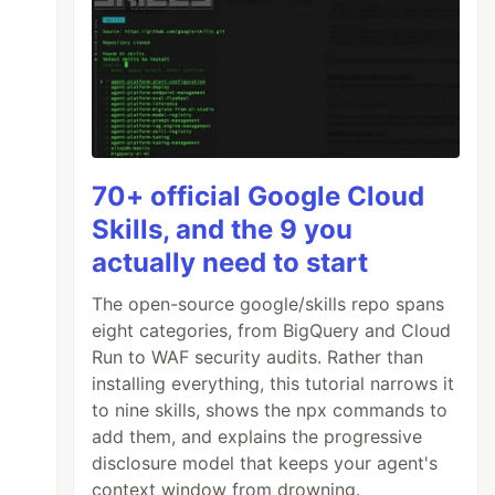
70+ official Google Cloud
Skills, and the 9 you
actually need to start
The open-source google/skills repo spans
eight categories, from BigQuery and Cloud
Run to WAF security audits. Rather than
installing everything, this tutorial narrows it
to nine skills, shows the npx commands to
add them, and explains the progressive
disclosure model that keeps your agent's
context window from drowning.