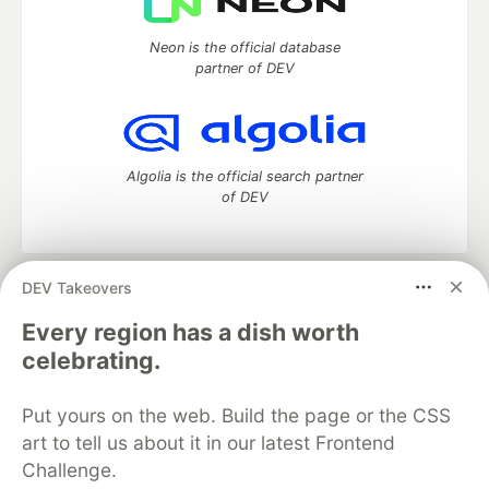
Neon is the official database
partner of DEV
Algolia is the official search partner
of DEV
DEV Takeovers
DEV Community
— A space to discuss and keep up software
development and manage your software career
Every region has a dish worth
Home
DEV Challenges
DEV++
Videos
celebrating.
DEV Education Tracks
DEV Help
Advertise on DEV
Organization Accounts
DEV Showcase
About
Contact
Put yours on the web. Build the page or the CSS
Free Postgres Database
DEV Shop
MLH
Code of Conduct
Privacy Policy
Terms of Use
art to tell us about it in our latest Frontend
Built on
Forem
— the
open source
software that powers
DEV
Challenge.
and other inclusive communities.