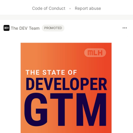
Like
Code of Conduct
•
Report abuse
The DEV Team
PROMOTED