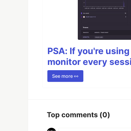
PSA: If you're usin
monitor every sess
See more 👀
Top comments
(0)