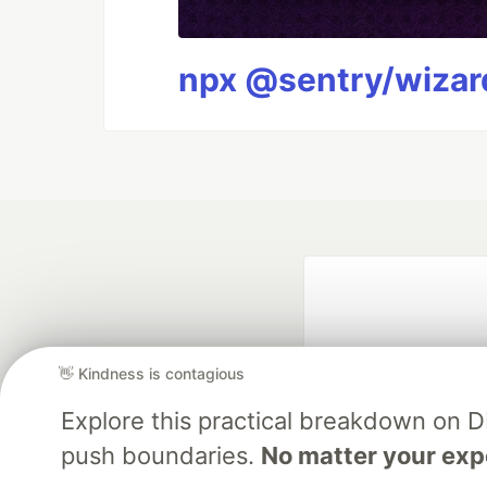
npx @sentry/wizard
👋 Kindness is contagious
Explore this practical breakdown on 
push boundaries.
No matter your exp
Google AI is the of