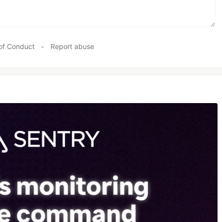
of Conduct
•
Report abuse