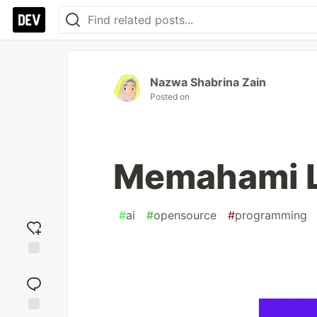
Nazwa Shabrina Zain
Posted on
Memahami L
#
ai
#
opensource
#
programming
Add
reaction