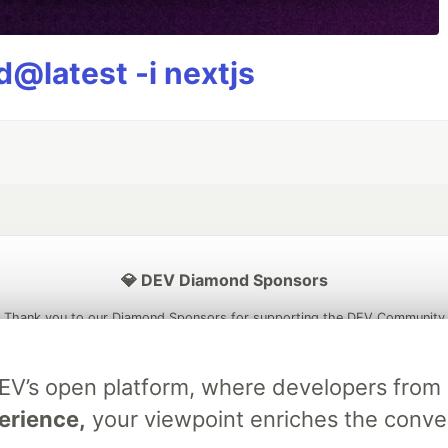
@latest -i nextjs
💎 DEV Diamond Sponsors
Thank you to our Diamond Sponsors for supporting the DEV Community
DEV’s open platform, where developers fro
erience,
your viewpoint enriches the conve
ficial AI Model
Neon is the official database
Algolia is the o