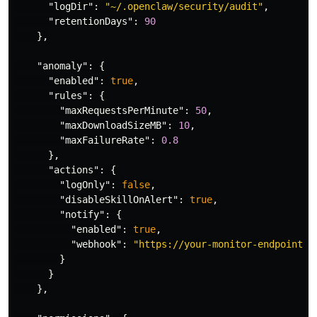
"logDir"
:
"~/.openclaw/security/audit"
,
"retentionDays"
:
90
},
"anomaly"
:
{
"enabled"
:
true
,
"rules"
:
{
"maxRequestsPerMinute"
:
50
,
"maxDownloadSizeMB"
:
10
,
"maxFailureRate"
:
0.8
},
"actions"
:
{
"logOnly"
:
false
,
"disableSkillOnAlert"
:
true
,
"notify"
:
{
"enabled"
:
true
,
"webhook"
:
"https://your-monitor-endpoint"
}
}
},