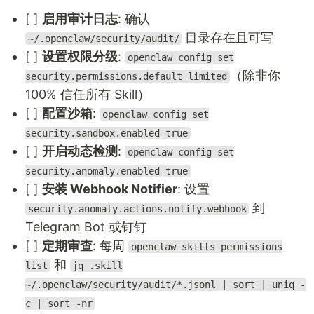
[ ]
启用审计日志
: 确认
目录存在且可写
~/.openclaw/security/audit/
[ ]
设置权限分级
:
openclaw config set
（除非你
security.permissions.default limited
100% 信任所有 Skill）
[ ]
配置沙箱
:
openclaw config set
security.sandbox.enabled true
[ ]
开启动态检测
:
openclaw config set
security.anomaly.enabled true
[ ]
安装 Webhook Notifier
: 设置
到
security.anomaly.actions.notify.webhook
Telegram Bot 或钉钉
[ ]
定期审查
: 每周
openclaw skills permissions
和
list
jq .skill
~/.openclaw/security/audit/*.jsonl | sort | uniq -
c | sort -nr