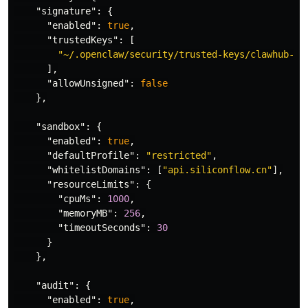
"signature"
:
{
"enabled"
:
true
,
"trustedKeys"
:
[
"~/.openclaw/security/trusted-keys/clawhub-of
],
"allowUnsigned"
:
false
},
"sandbox"
:
{
"enabled"
:
true
,
"defaultProfile"
:
"restricted"
,
"whitelistDomains"
:
[
"api.siliconflow.cn"
],
"resourceLimits"
:
{
"cpuMs"
:
1000
,
"memoryMB"
:
256
,
"timeoutSeconds"
:
30
}
},
"audit"
:
{
"enabled"
:
true
,