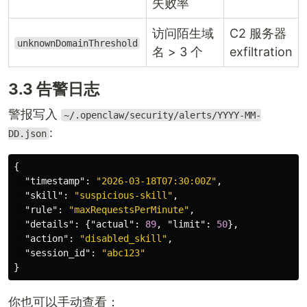
失败率
访问陌生域
C2 服务器
unknownDomainThreshold
名 > 3 个
exfiltration
3.3 告警日志
警报写入
~/.openclaw/security/alerts/YYYY-MM-
:
DD.json
{
"timestamp"
:
"2026-03-18T07:30:00Z"
,
"skill"
:
"suspicious-skill"
,
"rule"
:
"maxRequestsPerMinute"
,
"details"
:
{
"actual"
:
89
,
"limit"
:
50
},
"action"
:
"disabled_skill"
,
"session_id"
:
"abc123"
}
你也可以手动查看：