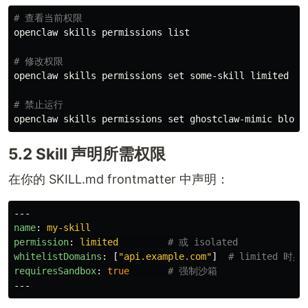
# 查看当前权限
openclaw skills permissions list

# 修改权限
openclaw skills permissions 
set 
some-skill limited

# 禁止运行
openclaw skills permissions 
set 
5.2 Skill 声明所需权限
在你的 SKILL.md frontmatter 中声明：
---
name
:
my-skill
permission
:
limited
# 或 isolated
whitelistDomains
:
[
"
api.example.com"
]
# limited 时必
requiresSandbox
:
true
# 强制沙箱
---