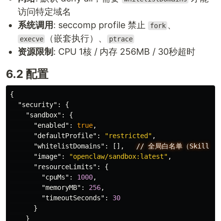
访问特定域名
系统调用
: seccomp profile 禁止
、
fork
（嵌套执行）、
execve
ptrace
资源限制
: CPU 1核 / 内存 256MB / 30秒超时
6.2 配置
{
"security"
:
{
"sandbox"
:
{
"enabled"
:
true
,
"defaultProfile"
:
"restricted"
,
"whitelistDomains"
:
[],
//
全局白名单（Skill
可
"image"
:
"openclaw/sandbox:latest"
,
"resourceLimits"
:
{
"cpuMs"
:
1000
,
"memoryMB"
:
256
,
"timeoutSeconds"
:
30
}
}