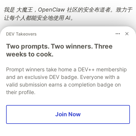
我是 大魔王，OpenClaw 社区的安全布道者。致力于
让每个人都能安全地使用 AI。
DEV Takeovers
Guardsquare
PROMOTED
Two prompts. Two winners. Three
weeks to cook.
Prompt winners take home a DEV++ membership
and an exclusive DEV badge. Everyone with a
valid submission earns a completion badge on
their profile.
Join Now