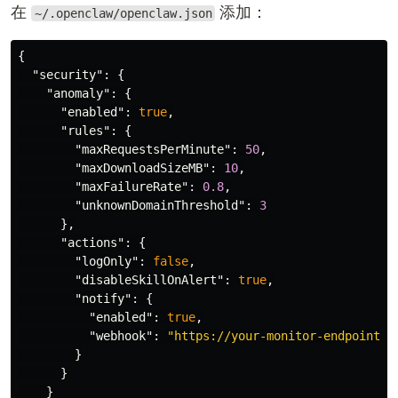
在
添加：
~/.openclaw/openclaw.json
{
"security"
:
{
"anomaly"
:
{
"enabled"
:
true
,
"rules"
:
{
"maxRequestsPerMinute"
:
50
,
"maxDownloadSizeMB"
:
10
,
"maxFailureRate"
:
0.8
,
"unknownDomainThreshold"
:
3
},
"actions"
:
{
"logOnly"
:
false
,
"disableSkillOnAlert"
:
true
,
"notify"
:
{
"enabled"
:
true
,
"webhook"
:
"https://your-monitor-endpoint"
}
}
}