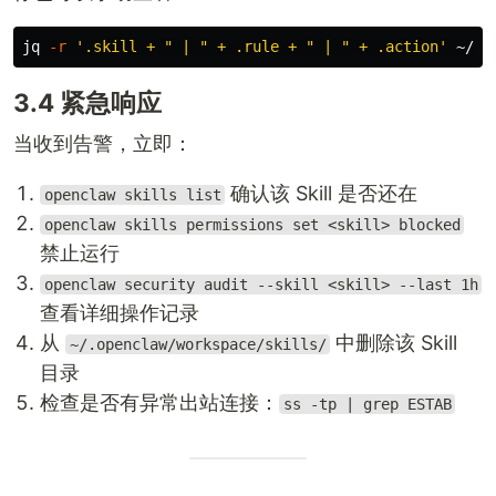
jq 
-r
'.skill + " | " + .rule + " | " + .action'
 ~/.o
3.4 紧急响应
当收到告警，立即：
确认该 Skill 是否还在
openclaw skills list
openclaw skills permissions set <skill> blocked
禁止运行
openclaw security audit --skill <skill> --last 1h
查看详细操作记录
从
中删除该 Skill
~/.openclaw/workspace/skills/
目录
检查是否有异常出站连接：
ss -tp | grep ESTAB