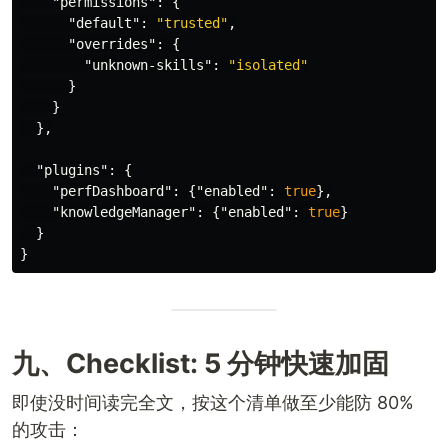
"permissions"
:
{
"default"
:
"trusted"
,
"overrides"
:
{
"unknown-skills"
:
"isolated"
}
}
},
"plugins"
:
{
"perfDashboard"
:
{
"enabled"
:
true
},
"knowledgeManager"
:
{
"enabled"
:
true
}
}
}
九、Checklist: 5 分钟快速加固
即使没时间读完全文，按这个清单做至少能防 80%
的攻击：