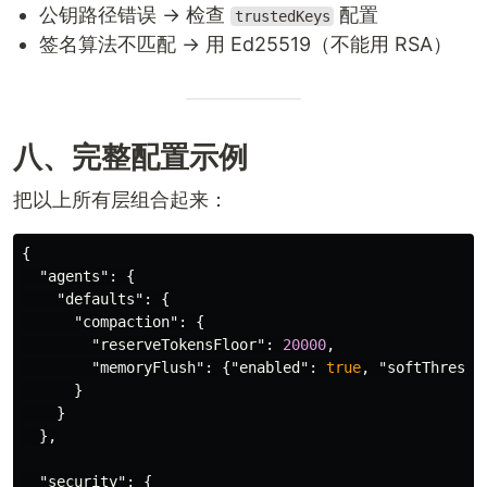
公钥路径错误 → 检查
配置
trustedKeys
签名算法不匹配 → 用 Ed25519（不能用 RSA）
八、完整配置示例
把以上所有层组合起来：
{
"agents"
:
{
"defaults"
:
{
"compaction"
:
{
"reserveTokensFloor"
:
20000
,
"memoryFlush"
:
{
"enabled"
:
true
,
"softThresho
}
}
},
"security"
:
{