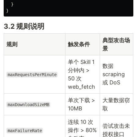
}
}
3.2 规则说明
典型攻击场
规则
触发条件
景
单个 Skill 1
数据
分钟内 >
scraping
maxRequestsPerMinute
50 次
或 DoS
web_fetch
单次下载 >
大量数据窃
maxDownloadSizeMB
10MB
取
连续 10 次
尝试攻击未
操作 > 80%
maxFailureRate
授权接口