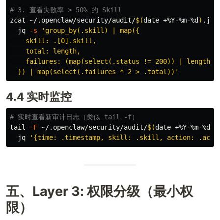
# 3. 查看失败率 > 50% 的 Skill
zcat ~/.openclaw/security/audit/
$(
date
 +%Y-%m-%d
)
.jso
  jq 
-s
'group_by(.skill) | map({

    skill: .[0].skill,

    total: length,

    failures: (map(select(.status != 200)) | length)

  }) | map(select(.failures * 2 > .total))'
4.4 实时监控
# 实时查看新审计日志（类似 tail -f）
tail
-F
 ~/.openclaw/security/audit/
$(
date
 +%Y-%m-%d
)
.
  jq 
'{time: .timestamp, skill: .skill, action: .acti
五、Layer 3: 权限分级（最小权
限）