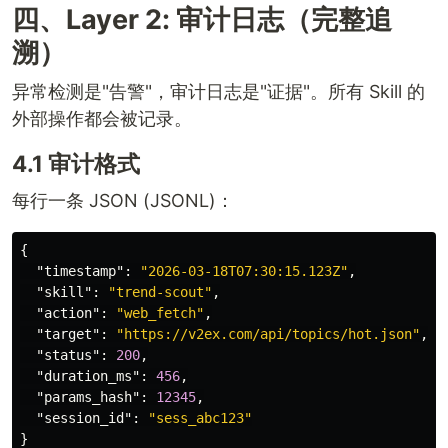
四、Layer 2: 审计日志（完整追
溯）
异常检测是"告警"，审计日志是"证据"。所有 Skill 的
外部操作都会被记录。
4.1 审计格式
每行一条 JSON (JSONL)：
{
"timestamp"
:
"2026-03-18T07:30:15.123Z"
,
"skill"
:
"trend-scout"
,
"action"
:
"web_fetch"
,
"target"
:
"https://v2ex.com/api/topics/hot.json"
,
"status"
:
200
,
"duration_ms"
:
456
,
"params_hash"
:
12345
,
"session_id"
:
"sess_abc123"
}