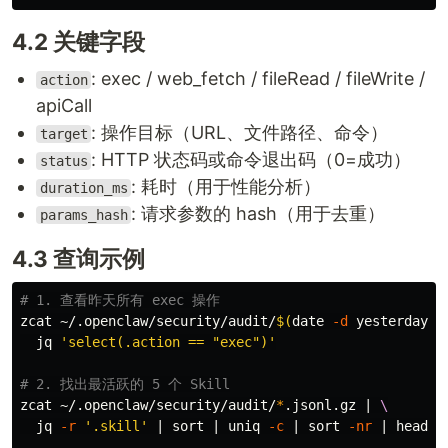
4.2 关键字段
: exec / web_fetch / fileRead / fileWrite /
action
apiCall
: 操作目标（URL、文件路径、命令）
target
: HTTP 状态码或命令退出码（0=成功）
status
: 耗时（用于性能分析）
duration_ms
: 请求参数的 hash（用于去重）
params_hash
4.3 查询示例
# 1. 查看昨天所有 exec 操作
zcat ~/.openclaw/security/audit/
$(
date
-d
 yesterday +
  jq 
'select(.action == "exec")'
# 2. 找出最活跃的 5 个 Skill
zcat ~/.openclaw/security/audit/
*
.jsonl.gz | 
\
  jq 
-r
'.skill'
 | 
sort
 | 
uniq
-c
 | 
sort
-nr
 | 
head
-