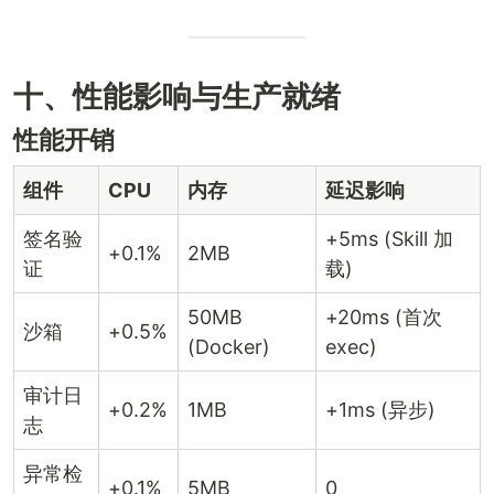
十、性能影响与生产就绪
性能开销
组件
CPU
内存
延迟影响
签名验
+5ms (Skill 加
+0.1%
2MB
证
载)
50MB
+20ms (首次
沙箱
+0.5%
(Docker)
exec)
审计日
+0.2%
1MB
+1ms (异步)
志
异常检
+0.1%
5MB
0