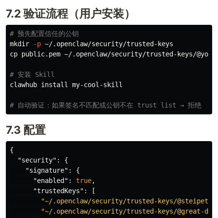
7.2 验证流程（用户安装）
# 预先配置信任的公钥
mkdir
-p
cp 
public.pem ~/.openclaw/security/trusted-keys/@yourn
# 安装 Skill
clawhub 
install 
my-cool-skill

# 自动验证：如果签名不匹配或公钥不在 trust list → 拒绝
7.3 配置
{
"security"
:
{
"signature"
:
{
"enabled"
:
true
,
"trustedKeys"
:
[
"~/.openclaw/security/trusted-keys/@steipete.
"~/.openclaw/security/trusted-keys/@great-dem