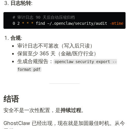
日志轮转
:
# 审计日志 90 天后自动压缩归档
   0 2 
*
*
*
 find ~/.openclaw/security/audit 
-mtime
 +
合规
:
审计日志不可篡改（写入后只读）
保留至少 365 天（金融/医疗行业）
生成合规报告：
openclaw security export --
format pdf
结语
安全不是一次性配置，是
持续过程
。
GhostClaw 已经出现，现在就是加固最佳时机。从今