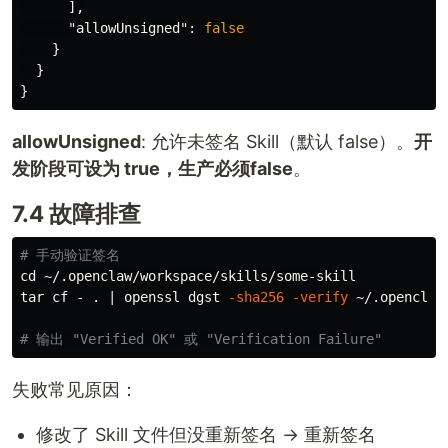
],
"allowUnsigned"
:
false
}
}
}
allowUnsigned
: 允许未签名 Skill（默认 false）。
开
发阶段可设为 true，生产必须false
。
7.4 故障排查
# 手动验证签名
cd
tar 
cf - 
.
 | openssl dgst 
-sha256
-verify
 ~/.openclaw
# 输出 "Verified OK" 或 "Verification Failure"
失败常见原因：
修改了 Skill 文件但没重新签名 → 重新签名