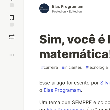
Elas Programam
Jump to
Posted on
• Edited on
Comments
Save
Sim, você é
Boost
matemática
#
carreira
#
iniciantes
#
tecnologia
Esse artigo foi escrito por
Silv
o
Elas Programam
.
Um tema que SEMPRE é coloca
no
Elas Programam
, é a “temi