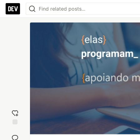
Add
reaction