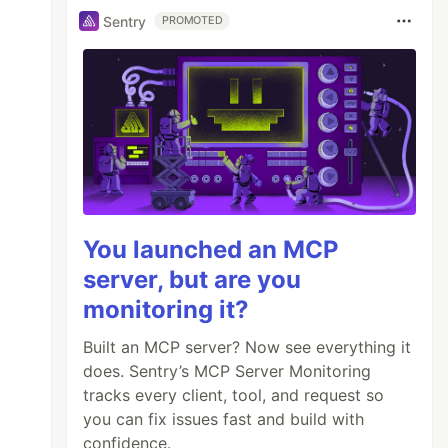
Sentry
PROMOTED
You launched an MCP
server, but are you
monitoring it?
Built an MCP server? Now see everything it
does. Sentry’s MCP Server Monitoring
tracks every client, tool, and request so
you can fix issues fast and build with
confidence.