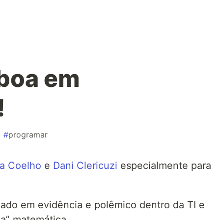
 boa em
!
#
programar
ia Coelho
e
Dani Clericuzi
especialmente para
do em evidência e polêmico dentro da TI e
da” matemática.