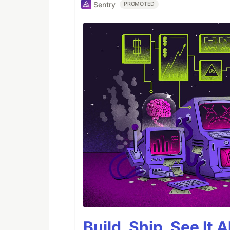
Sentry
PROMOTED
Build, Ship, See It 