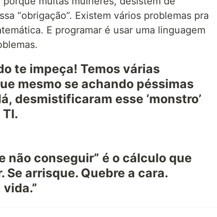
I, porque muitas mulheres, desistem de
ssa “obrigação”. Existem vários problemas pra
temática. E programar é usar uma linguagem
oblemas.
do te impeça! Temos várias
 que mesmo se achando péssimas
á, desmistificaram esse ‘monstro’
 TI.
e não conseguir” é o cálculo que
. Se arrisque. Quebre a cara.
 vida.”