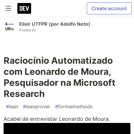
Create account
Elixir UTFPR (por Adolfo Neto)
Posted on
Raciocínio Automatizado
com Leonardo de Moura,
Pesquisador na Microsoft
Research
#
lean
#
leanprover
#
formalmethods
Acabei de entrevistar Leonardo de Moura.