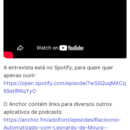
A entrevista está no Spotify, para quem quer
apenas ouvir:
https://open.spotify.com/episode/7wSSQuqMXCq
69atlRKqYyO
O Anchor contém links para diversos outros
aplicativos de podcasts:
https://anchor.fm/adolfont/episodes/Raciocnio-
Automatizado-com-Leonardo-de-Moura--