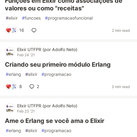
Funções em Elixir como associações de
valores ou como "receitas"
#
elixir
#
funcoes
#
programacaofuncional
16
2 min read
Elixir UTFPR (por Adolfo Neto)
Feb 24 '21
Criando seu primeiro módulo Erlang
#
erlang
#
elixir
#
programacao
8
2
3 min read
Elixir UTFPR (por Adolfo Neto)
Feb 23 '21
Ame o Erlang se você ama o Elixir
#
erlang
#
elixir
#
programacao