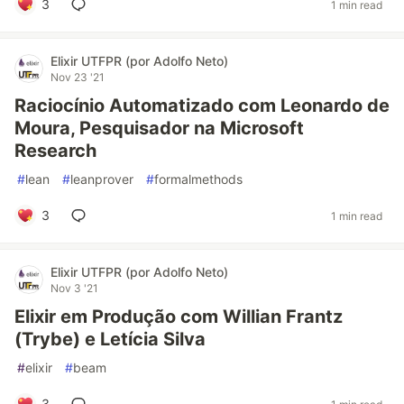
3
1 min read
Elixir UTFPR (por Adolfo Neto)
Nov 23 '21
Raciocínio Automatizado com Leonardo de
Moura, Pesquisador na Microsoft
Research
#
lean
#
leanprover
#
formalmethods
3
1 min read
Elixir UTFPR (por Adolfo Neto)
Nov 3 '21
Elixir em Produção com Willian Frantz
(Trybe) e Letícia Silva
#
elixir
#
beam
3