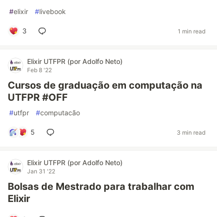
#
elixir
#
livebook
3
1 min read
Elixir UTFPR (por Adolfo Neto)
Feb 8 '22
Cursos de graduação em computação na
UTFPR #OFF
#
utfpr
#
computacão
5
3 min read
Elixir UTFPR (por Adolfo Neto)
Jan 31 '22
Bolsas de Mestrado para trabalhar com
Elixir