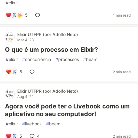
#
elixir
5
1 min read
Elixir UTFPR (por Adolfo Neto)
Mar 4 '23
O que é um processo em Elixir?
#
elixir
#
concorrência
#
processos
#
beam
8
2 min read
Elixir UTFPR (por Adolfo Neto)
Aug 4 '22
Agora você pode ter o Livebook como um
aplicativo no seu computador!
#
elixir
#
livebook
#
beam
5
4
2 min read