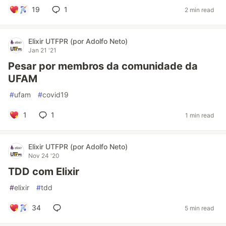
19
1
2 min read
Elixir UTFPR (por Adolfo Neto)
Jan 21 '21
Pesar por membros da comunidade da
UFAM
#
ufam
#
covid19
1
1
1 min read
Elixir UTFPR (por Adolfo Neto)
Nov 24 '20
TDD com Elixir
#
elixir
#
tdd
34
5 min read