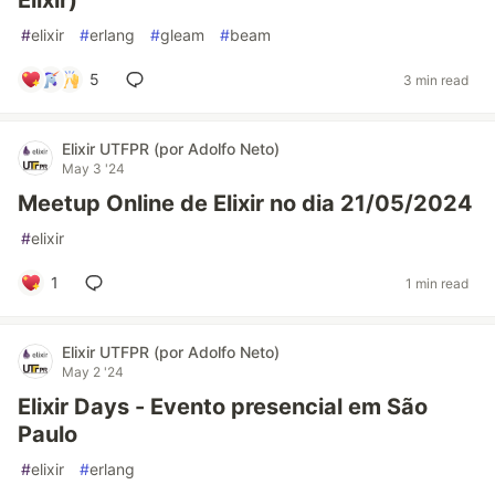
Elixir)
#
elixir
#
erlang
#
gleam
#
beam
5
3 min read
Elixir UTFPR (por Adolfo Neto)
May 3 '24
Meetup Online de Elixir no dia 21/05/2024
#
elixir
1
1 min read
Elixir UTFPR (por Adolfo Neto)
May 2 '24
Elixir Days - Evento presencial em São
Paulo
#
elixir
#
erlang