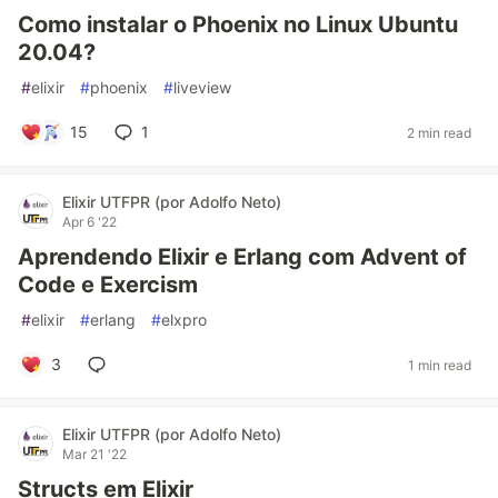
Como instalar o Phoenix no Linux Ubuntu
20.04?
#
elixir
#
phoenix
#
liveview
15
1
2 min read
Elixir UTFPR (por Adolfo Neto)
Apr 6 '22
Aprendendo Elixir e Erlang com Advent of
Code e Exercism
#
elixir
#
erlang
#
elxpro
3
1 min read
Elixir UTFPR (por Adolfo Neto)
Mar 21 '22
Structs em Elixir