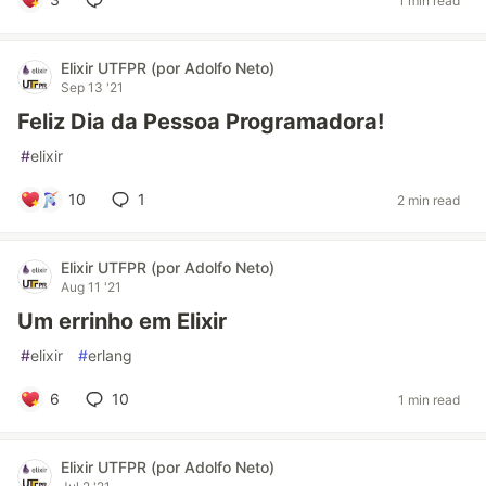
1 min read
Elixir UTFPR (por Adolfo Neto)
Sep 13 '21
Feliz Dia da Pessoa Programadora!
#
elixir
10
1
2 min read
Elixir UTFPR (por Adolfo Neto)
Aug 11 '21
Um errinho em Elixir
#
elixir
#
erlang
6
10
1 min read
Elixir UTFPR (por Adolfo Neto)