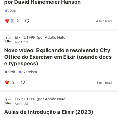
por David Heinemeier Hanson
#
tipos
2
4 min read
Elixir UTFPR (por Adolfo Neto)
Apr 4 '23
Novo vídeo: Explicando e resolvendo City
Office do Exercism em Elixir (usando docs
e typespecs)
#
elixir
#
exercism
3
1 min read
Elixir UTFPR (por Adolfo Neto)
Apr 4 '23
Aulas de Introdução a Elixir (2023)