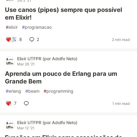
Jul 2 '21
Use canos (pipes) sempre que possível
em Elixir!
#
elixir
#
programacao
8
2
2 min read
Elixir UTFPR (por Adolfo Neto)
Mar 26 '21
Aprenda um pouco de Erlang para um
Grande Bem
#
erlang
#
beam
#
programming
7
1 min read
Elixir UTFPR (por Adolfo Neto)
Mar 12 '21