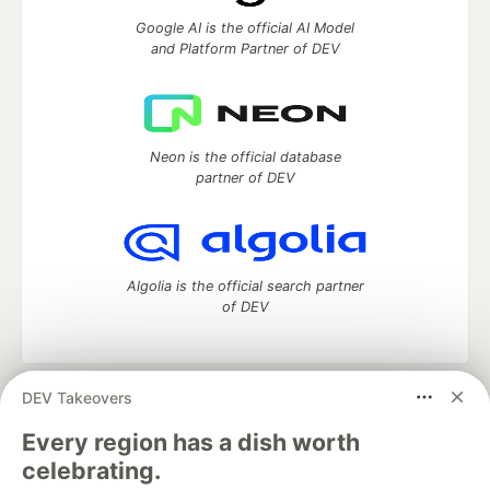
Google AI is the official AI Model
and Platform Partner of DEV
Neon is the official database
partner of DEV
Algolia is the official search partner
of DEV
DEV Takeovers
DEV Community
— A space to discuss and keep up software
development and manage your software career
Every region has a dish worth
Home
DEV Challenges
DEV++
Videos
celebrating.
DEV Education Tracks
DEV Help
Advertise on DEV