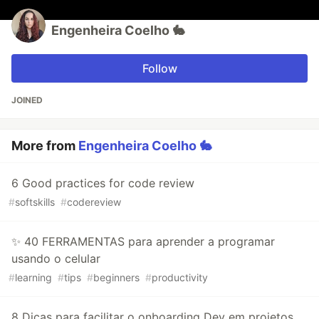
Engenheira Coelho 🐇
Follow
JOINED
More from
Engenheira Coelho 🐇
6 Good practices for code review
#
softskills
#
codereview
✨ 40 FERRAMENTAS para aprender a programar
usando o celular
#
learning
#
tips
#
beginners
#
productivity
8 Dicas para facilitar o onboarding Dev em projetos