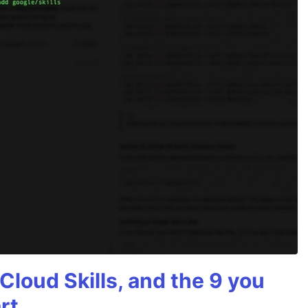
Cloud Skills, and the 9 you
rt