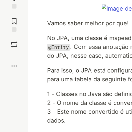
Jump to
Comments
Vamos saber melhor por que!
No JPA, uma classe é mapeada
Save
. Com essa anotação 
@Entity
Boost
do JPA, nesse caso, automatic
Para isso, o JPA está configur
para uma tabela da seguinte f
1 - Classes no Java são defin
2 - O nome da classe é conve
3 - Este nome convertido é ut
dados.