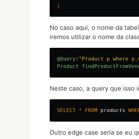
}
No caso aqui, o nome da tabel
iremos utilizar o nome da cla
@Query
(
"Product p where p.
Product
findProductFromVen
Neste caso, a query que isso i
SELECT
*
FROM
products
WHE
Outro edge case seria se eu 