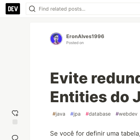
EronAlves1996
Posted on
Evite redund
Entities do 
#
java
#
jpa
#
database
#
webdev
Add
Se você for definir uma tabela,
reaction