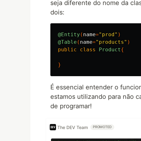
seja diferente do nome da cla
dois:
@Entity
(
name
=
"prod"
)
@Table
(
name
=
"products"
)
public
class
Product
{
}
É essencial entender o funci
estamos utilizando para não 
de programar!
The DEV Team
PROMOTED