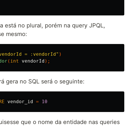
a está no plural, porém na query JPQL,
sse mesmo:
vendorId = :vendorId"
)
dor
(
int
vendorId
);
rá gera no SQL será o seguinte:
RE
vendor_id
=
10
quisesse que o nome da entidade nas queries