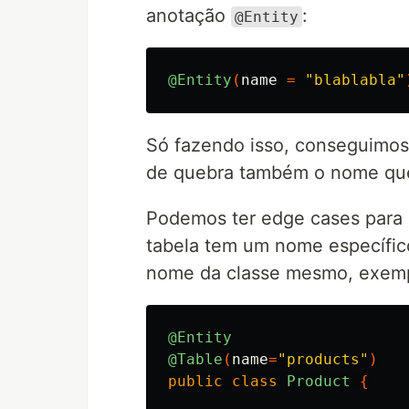
anotação
:
@Entity
@Entity
(
name
=
"blablabla"
Só fazendo isso, conseguimo
de quebra também o nome que 
Podemos ter edge cases para 
tabela tem um nome específico
nome da classe mesmo, exemp
@Entity
@Table
(
name
=
"products"
)
public
class
Product
{