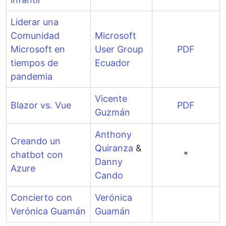
Liderar una
Comunidad
Microsoft
Microsoft en
User Group
PDF
tiempos de
Ecuador
pandemia
Vicente
Blazor vs. Vue
PDF
Guzmán
Anthony
Creando un
Quiranza
&
chatbot con
*
Danny
Azure
Cando
Concierto con
Verónica
Verónica Guamán
Guamán