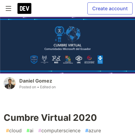
Create account
Daniel Gomez
Posted on
• Edited on
Cumbre Virtual 2020
#
cloud
#
ai
#
computerscience
#
azure