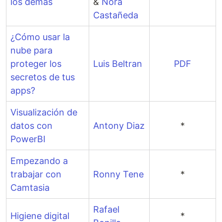
los demás
&
Nora
Castañeda
¿Cómo usar la
nube para
proteger los
Luis Beltran
PDF
secretos de tus
apps?
Visualización de
datos con
Antony Diaz
*
PowerBI
Empezando a
trabajar con
Ronny Tene
*
Camtasia
Rafael
Higiene digital
*