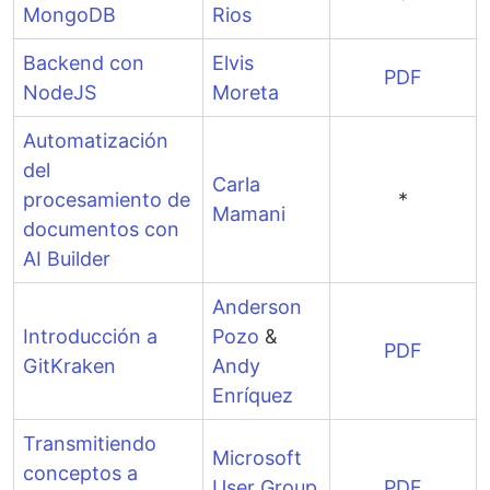
MongoDB
Rios
Backend con
Elvis
PDF
NodeJS
Moreta
Automatización
del
Carla
procesamiento de
*
Mamani
documentos con
AI Builder
Anderson
Introducción a
Pozo
&
PDF
GitKraken
Andy
Enríquez
Transmitiendo
Microsoft
conceptos a
User Group
PDF