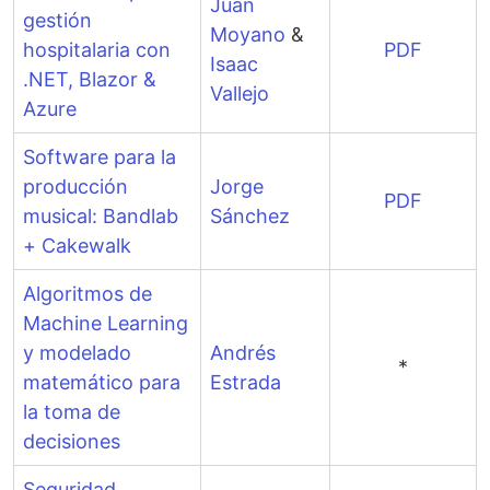
Juan
gestión
Moyano
&
hospitalaria con
PDF
Isaac
.NET, Blazor &
Vallejo
Azure
Software para la
producción
Jorge
PDF
musical: Bandlab
Sánchez
+ Cakewalk
Algoritmos de
Machine Learning
y modelado
Andrés
*
matemático para
Estrada
la toma de
decisiones
Seguridad