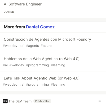
AI Software Engineer
JOINED
More from
Daniel Gomez
Construcción de Agentes con Microsoft Foundry
#
webdev
#
ai
#
agents
#
azure
Hablemos de la Web Agéntica (o Web 4.0)
#
ai
#
webdev
#
programming
#
learning
Let’s Talk About Agentic Web (or Web 4.0)
#
webdev
#
ai
#
programming
#
learning
The DEV Team
PROMOTED