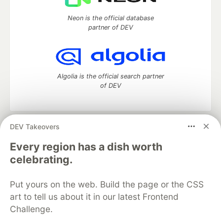
Neon is the official database
partner of DEV
Algolia is the official search partner
of DEV
DEV Takeovers
DEV Community
— A space to discuss and keep up software
development and manage your software career
Every region has a dish worth
Home
DEV Challenges
DEV++
Videos
celebrating.
DEV Education Tracks
DEV Help
Advertise on DEV
Organization Accounts
DEV Showcase
About
Contact
Put yours on the web. Build the page or the CSS
Free Postgres Database
DEV Shop
MLH
Code of Conduct
Privacy Policy
Terms of Use
art to tell us about it in our latest Frontend
Built on
Forem
— the
open source
software that powers
DEV
Challenge.
and other inclusive communities.