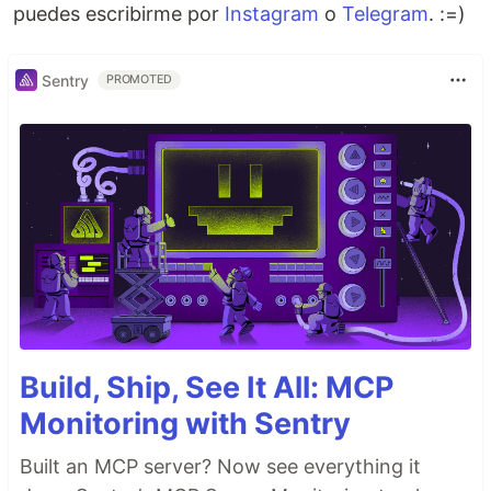
puedes escribirme por
Instagram
o
Telegram
. :=)
Sentry
PROMOTED
Build, Ship, See It All: MCP
Monitoring with Sentry
Built an MCP server? Now see everything it