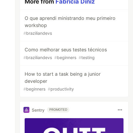
More from
Fabrícia Diniz
O que aprendi ministrando meu primeiro
workshop
#
braziliandevs
Como melhorar seus testes técnicos
#
braziliandevs
#
beginners
#
testing
How to start a task being a junior
developer
#
beginners
#
productivity
Sentry
PROMOTED