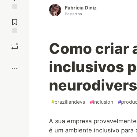
Fabrícia Diniz
Posted on
Jump to
Comments
Save
Como criar
Boost
inclusivos 
neurodiver
#
braziliandevs
#
inclusion
#
produc
A sua empresa provavelmente j
é um ambiente inclusivo para