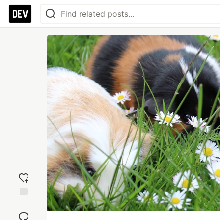
Add
reaction