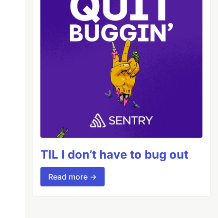
TIL I don’t have to bug out
Read more →