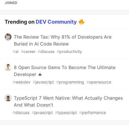
JOINED
Trending on
DEV Community
The Review Tax: Why 81% of Developers Are
Buried in AI Code Review
#
ai
#
career
#
discuss
#
productivity
8 Open Source Gems To Become The Ultimate
Developer 🔥
#
webdev
#
javascript
#
programming
#
opensource
TypeScript 7 Went Native: What Actually Changes
And What Doesn't
#
discuss
#
javascript
#
typescript
#
performance