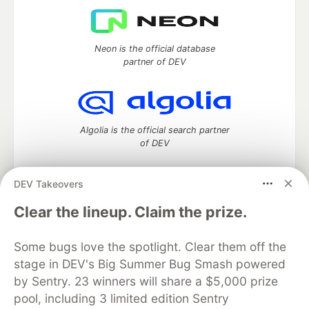
Neon is the official database
partner of DEV
Algolia is the official search partner
of DEV
DEV Takeovers
DEV Community
— A space to discuss and keep up software
Clear the lineup. Claim the prize.
development and manage your software career
Home
DEV Challenges
DEV++
Videos
Some bugs love the spotlight. Clear them off the
DEV Education Tracks
DEV Help
Advertise on DEV
stage in DEV's Big Summer Bug Smash powered
Organization Accounts
DEV Showcase
About
Contact
by Sentry. 23 winners will share a $5,000 prize
Free Postgres Database
DEV Shop
MLH
Code of Conduct
Privacy Policy
Terms of Use
pool, including 3 limited edition Sentry