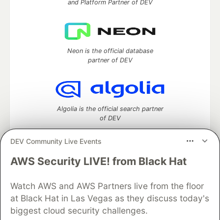
and Platform Partner of DEV
Neon is the official database
partner of DEV
Algolia is the official search partner
of DEV
DEV Community Live Events
AWS Security LIVE! from Black Hat
DEV Community
— A space to discuss and keep up software
development and manage your software career
Watch AWS and AWS Partners live from the floor
Home
DEV Challenges
DEV++
Videos
DEV Education Tracks
DEV Help
Advertise on DEV
at Black Hat in Las Vegas as they discuss today's
Organization Accounts
DEV Showcase
About
Contact
biggest cloud security challenges.
Free Postgres Database
DEV Shop
MLH