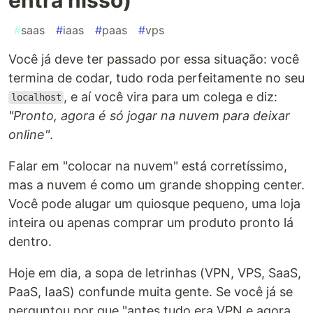
#
saas
#
iaas
#
paas
#
vps
Você já deve ter passado por essa situação: você
termina de codar, tudo roda perfeitamente no seu
, e aí você vira para um colega e diz:
localhost
"Pronto, agora é só jogar na nuvem para deixar
online"
.
Falar em "colocar na nuvem" está corretíssimo,
mas a nuvem é como um grande shopping center.
Você pode alugar um quiosque pequeno, uma loja
inteira ou apenas comprar um produto pronto lá
dentro.
Hoje em dia, a sopa de letrinhas (VPN, VPS, SaaS,
PaaS, IaaS) confunde muita gente. Se você já se
perguntou por que "antes tudo era VPN e agora