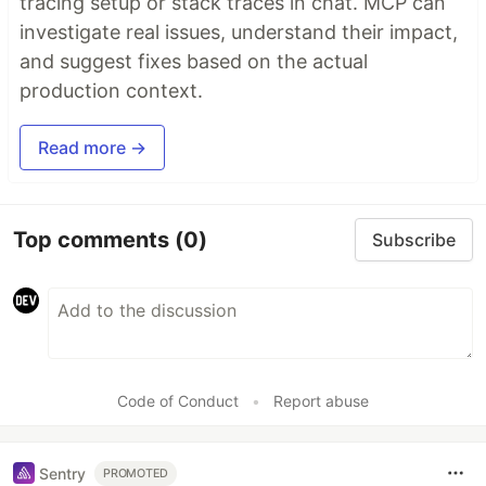
tracing setup or stack traces in chat. MCP can
investigate real issues, understand their impact,
and suggest fixes based on the actual
production context.
Read more →
Top comments
(0)
Subscribe
Code of Conduct
•
Report abuse
Sentry
PROMOTED