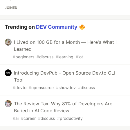
JOINED
Trending on
DEV Community
I Lived on 100 GB for a Month — Here's What I
Learned
#
beginners
#
discuss
#
learning
#
iot
Introducing DevPub - Open Source Dev.to CLI
Tool
#
devto
#
opensource
#
showdev
#
discuss
The Review Tax: Why 81% of Developers Are
Buried in AI Code Review
#
ai
#
career
#
discuss
#
productivity