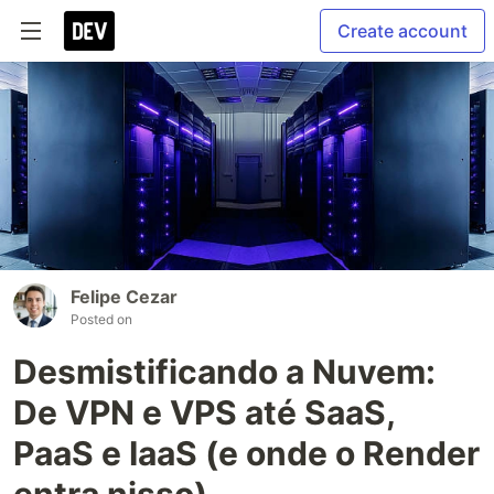
Create account
Felipe Cezar
Posted on
Desmistificando a Nuvem:
De VPN e VPS até SaaS,
PaaS e IaaS (e onde o Render
entra nisso)