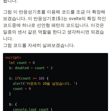
됩니다.
그럼 이 반응성기호를 이용해 코드를 조금 더 확장해
보겠습니다. 이 반응성기호($:)는 svelte의 특징 적인
코드중에 하나로 선언형 패턴의 코드입니다. 이것은
일종의 센서 같은 역할을 한다고 생각하시면 되겠습
니다.
그럼 코드를 자세히 살펴보겠습니다.
<script>
let
count
=
0
$
:
doubled
=
count
*
2
$
:
if
(
count
>=
10
)
{
alert
(
'
카운트가 10을 넘었습니다. 
'
)
count
=
9
}
$
:
{
console
.
log
(
count
)