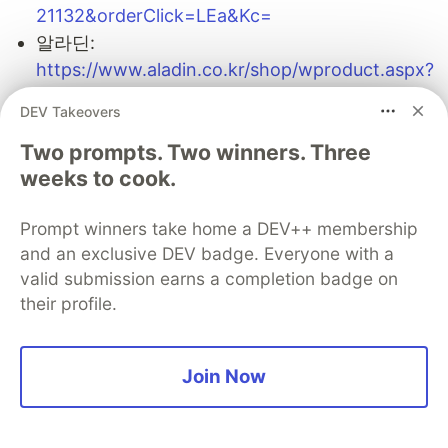
21132&orderClick=LEa&Kc=
알라딘:
https://www.aladin.co.kr/shop/wproduct.aspx?
ItemId=286865838
DEV Takeovers
yes24:
Two prompts. Two winners. Three
http://www.yes24.com/Product/Goods/106212
weeks to cook.
164
🖥 온강라강 강좌
Prompt winners take home a DEV++ membership
and an exclusive DEV badge. Everyone with a
GraphQL 완전정복:
valid submission earns a completion badge on
https://www.inflearn.com/course/graphql-완전
their profile.
정복?inst=ad1d8573
Join Now
Sentry
PROMOTED