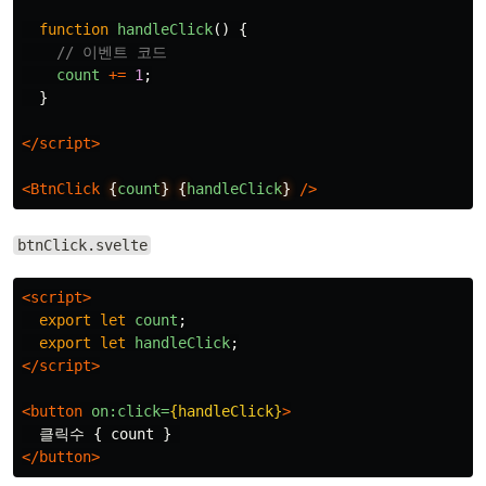
function
handleClick
()
{
// 이벤트 코드
count
+=
1
;
}
</script>
<BtnClick
{
count
}
{
handleClick
}
/>
btnClick.svelte
<script>
export
let
count
;
export
let
handleClick
;
</script>
<button
on:click=
{handleClick}
>
</button>