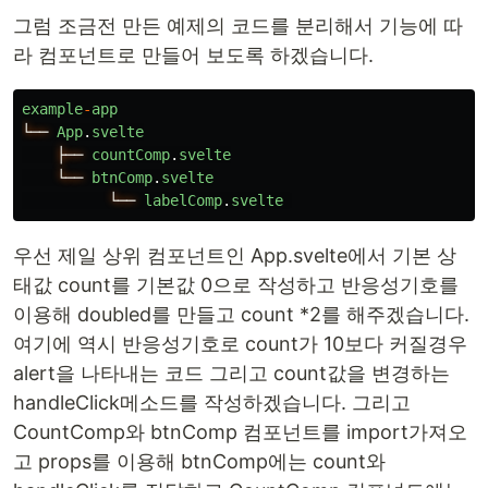
그럼 조금전 만든 예제의 코드를 분리해서 기능에 따
라 컴포넌트로 만들어 보도록 하겠습니다.
example
-
app
└──
App
.
svelte
├──
countComp
.
svelte
└──
btnComp
.
svelte
└──
labelComp
.
svelte
우선 제일 상위 컴포넌트인 App.svelte에서 기본 상
태값 count를 기본값 0으로 작성하고 반응성기호를
이용해 doubled를 만들고 count *2를 해주겠습니다.
여기에 역시 반응성기호로 count가 10보다 커질경우
alert을 나타내는 코드 그리고 count값을 변경하는
handleClick메소드를 작성하겠습니다. 그리고
CountComp와 btnComp 컴포넌트를 import가져오
고 props를 이용해 btnComp에는 count와