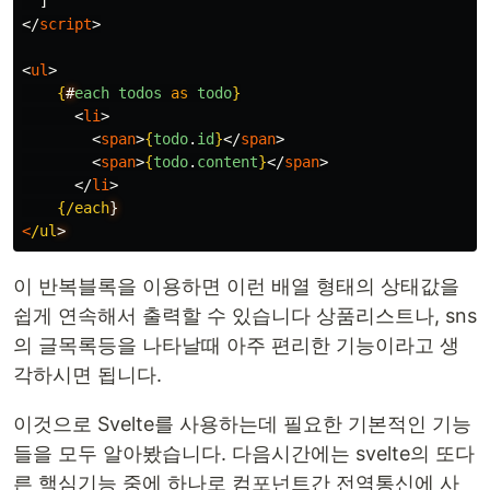
</
script
>
<
ul
>
{
#
each
todos
as
todo
}
<
li
>
<
span
>
{
todo
.
id
}
</
span
>
<
span
>
{
todo
.
content
}
</
span
>
</
li
>
{
/each
<
/ul
이 반복블록을 이용하면 이런 배열 형태의 상태값을
쉽게 연속해서 출력할 수 있습니다 상품리스트나, sns
의 글목록등을 나타날때 아주 편리한 기능이라고 생
각하시면 됩니다.
이것으로 Svelte를 사용하는데 필요한 기본적인 기능
들을 모두 알아봤습니다. 다음시간에는 svelte의 또다
른 핵심기능 중에 하나로 컴포넌트간 전역통신에 사