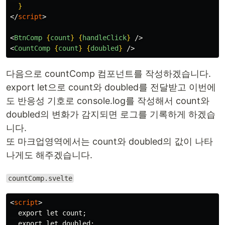
}
</
script
>
<
BtnComp
{
count
}
{
handleClick
}
/>
<
CountComp
{
count
}
{
doubled
}
/>
다음으로 countComp 컴포넌트를 작성하겠습니다.
export let으로 count와 doubled를 전달받고 이번에
도 반응성 기호로 console.log를 작성해서 count와
doubled의 변화가 감지되면 로그를 기록하게 하겠습
니다.
또 마크업영역에서는 count와 doubled의 값이 나타
나게도 해주겠습니다.
countComp.svelte
<
script
>
  export let count;

  export let doubled;
