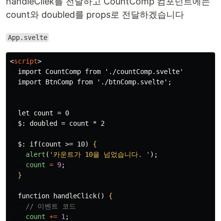
handleCliek를 전달하고 CountComp 컴포넌트에는
count와 doubled를 props로 전달하겠습니다
App.svelte
<
script
>
  import CountComp from './countComp.svelte'

  import BtnComp from './btnComp.svelte';

  let count = 0

  $: doubled = count * 2

  $: if(count >= 10) 
{
alert
(
'
카운트가 10을 넘었습니다. 
'
);
count
=
9
;
}
  function handleClick() 
{
// 이벤트 코드
count
+=
1
;