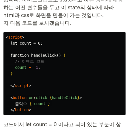
하는 어떤 변수들을 두고 이 state의 상태에 따라
html과 css로 화면을 만들어 가는 것입니다.
자 다음 코드를 보시겠습니다.
<
script
>
  let count = 0;

  function handleClick() 
{
// 이벤트 코드
count
+=
1
;
}
</
script
>
<
button
on
:
click
=
{
handleClick
}
>
    클릭수 
{
count
}
</
button
>
코드에서 let count = 0 이라고 되어 있는 부분이 상