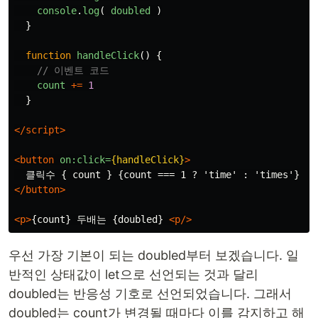
console
.
log
(
doubled
)
}
function
handleClick
()
{
// 이벤트 코드
count
+=
1
}
</script>
<button
on:click=
{handleClick}
>
</button>
<p>
{count} 두배는 {doubled} 
<p/>
우선 가장 기본이 되는 doubled부터 보겠습니다. 일
반적인 상태값이 let으로 선언되는 것과 달리
doubled는 반응성 기호로 선언되었습니다. 그래서
doubled는 count가 변경될 때마다 이를 감지하고 해