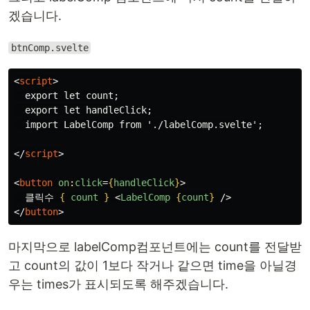
겠습니다.
btnComp.svelte
<
script
>
  export let count;

  export let handleClick;

  import LabelComp from './labelComp.svelte';

</
script
>
<
button
on
:
click
=
{
handleClick
}
>
  클릭수 
{
count
}
<
LabelComp
{
count
}
/>
</
button
>
마지막으로 labelComp컴포넌트에는 count를 전달받
고 count의 값이 1보다 작거나 같으면 time을 아닐경
우는 times가 표시되도록 해주겠습니다.