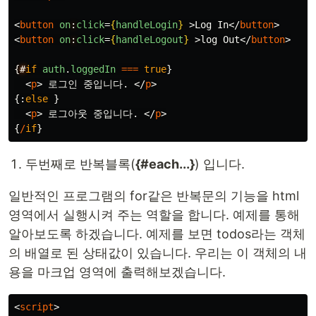
<
button
on
:
click
=
{
handleLogin
}
>
Log In
</
button
>
<
button
on
:
click
=
{
handleLogout
}
>
log Out
</
button
>
{
#
if
auth
.
loggedIn
===
true
}
<
p
>
 로그인 중입니다. 
</
p
>
{:
else
}
<
p
>
 로그아웃 중입니다. 
</
p
>
{
/
if
}
두번째로 반복블록(
{#each...}
) 입니다.
일반적인 프로그램의 for같은 반복문의 기능을 html
영역에서 실행시켜 주는 역할을 합니다. 예제를 통해
알아보도록 하겠습니다. 예제를 보면 todos라는 객체
의 배열로 된 상태값이 있습니다. 우리는 이 객체의 내
용을 마크업 영역에 출력해보겠습니다.
<
script
>