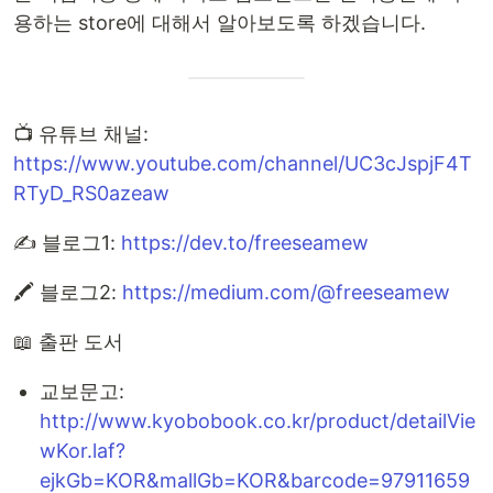
용하는 store에 대해서 알아보도록 하겠습니다.
📺 유튜브 채널:
https://www.youtube.com/channel/UC3cJspjF4T
RTyD_RS0azeaw
✍️ 블로그1:
https://dev.to/freeseamew
🖍 블로그2:
https://medium.com/@freeseamew
📖 출판 도서
교보문고:
http://www.kyobobook.co.kr/product/detailVie
wKor.laf?
ejkGb=KOR&mallGb=KOR&barcode=97911659