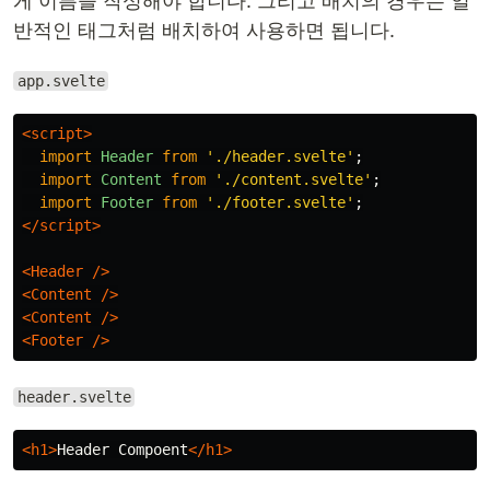
게 이름을 작성해야 합니다. 그리고 배치의 경우는 일
반적인 태그처럼 배치하여 사용하면 됩니다.
app.svelte
<script>
import
Header
from
'
./header.svelte
'
;
import
Content
from
'
./content.svelte
'
;
import
Footer
from
'
./footer.svelte
'
;
</script>
<Header
/>
<Content
/>
<Content
/>
<Footer
/>
header.svelte
<h1>
Header Compoent
</h1>