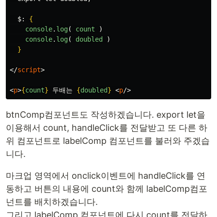
  $: 
{
console
.
log
(
count
)
console
.
log
(
doubled
)
}
</
script
>
<
p
>
{
count
}
 두배는 
{
doubled
}
<
p
/>
btnComp컴포넌트도 작성하겠습니다. export let을
이용해서 count, handleClick를 전달받고 또 다른 하
위 컴포넌트로 labelComp 컴포넌트를 불러와 주겠습
니다.
마크업 영역에서 onclick이벤트에 handleClick를 연
동하고 버튼의 내용에 count와 함께 labelComp컴포
넌트를 배치하겠습니다.
그리고 labelComp 컴포넌트에 다시 count를 전달하