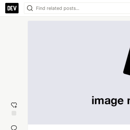
Add
reaction