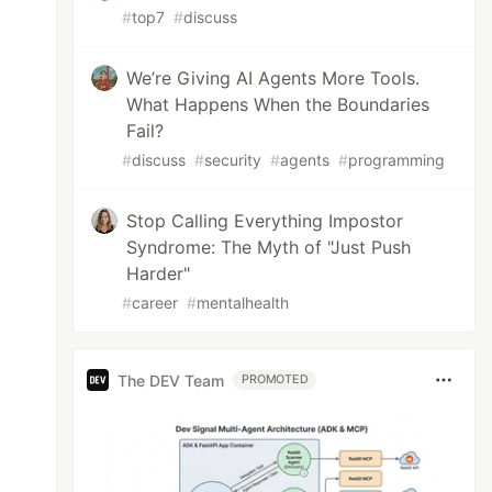
#
top7
#
discuss
We’re Giving AI Agents More Tools.
What Happens When the Boundaries
Fail?
#
discuss
#
security
#
agents
#
programming
Stop Calling Everything Impostor
Syndrome: The Myth of "Just Push
Harder"
#
career
#
mentalhealth
The DEV Team
PROMOTED