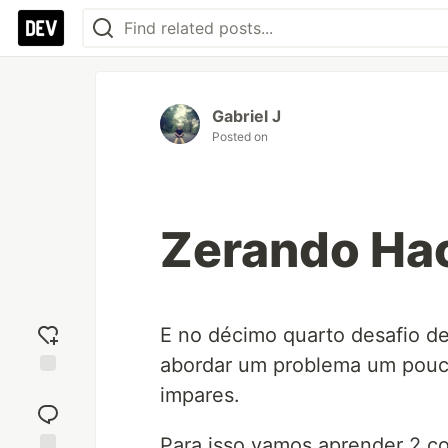
Gabriel J
Posted on
Zerando Hac
E no décimo quarto desafio de
abordar um problema um pouc
Add
impares.
reaction
Para isso vamos aprender 2 co