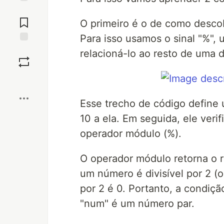
Jump to
Comments
O primeiro é o de como desco
Para isso usamos o sinal "%", u
Save
relacioná-lo ao resto de uma d
Boost
Esse trecho de código define 
10 a ela. Em seguida, ele ver
operador módulo (%).
O operador módulo retorna o r
um número é divisível por 2 (o
por 2 é 0. Portanto, a condiçã
"num" é um número par.