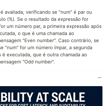
 avaliada, verificando se "num" é par ou
o (%). Se o resultado da expressão for
 for um número par, a primeira expressão após
ecutada, o que é uma chamada ao
 mensagem "Even number". Caso contrário, se
, se "num" for um número ímpar, a segunda
s é executada, que é outra chamada ao
a mensagem "Odd number".