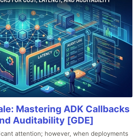
cale: Mastering ADK Callbacks
and Auditability [GDE]
ificant attention; however, when deployments