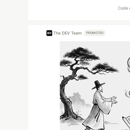
Code 
The DEV Team
PROMOTED