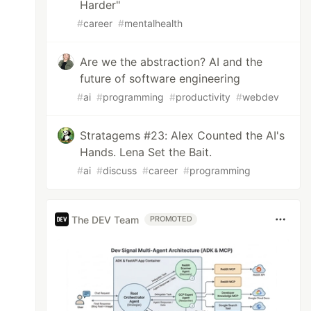
Harder"
#
career
#
mentalhealth
Are we the abstraction? AI and the
future of software engineering
#
ai
#
programming
#
productivity
#
webdev
Stratagems #23: Alex Counted the AI's
Hands. Lena Set the Bait.
#
ai
#
discuss
#
career
#
programming
The DEV Team
PROMOTED