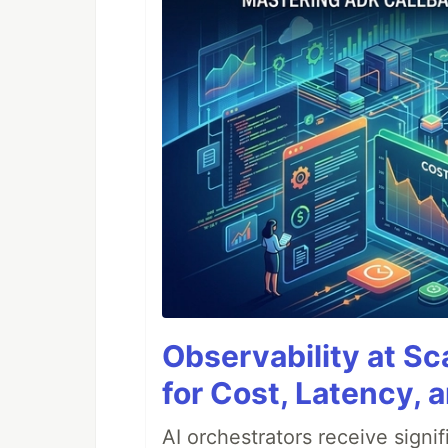
Observability at S
for Cost, Latency, 
AI orchestrators receive sign